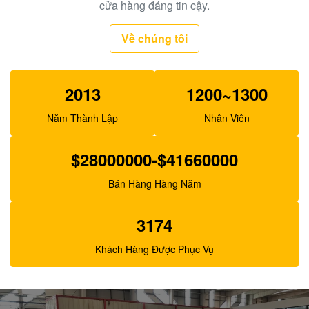
Thử nghiệm máy bơm thủy lực SBS120 1262016 cho
cửa hàng đáng tin cậy.
máy đào E320C
Về chúng tôi
2013
1200~1300
Năm Thành Lập
Nhân Viên
$28000000-$41660000
Bán Hàng Hàng Năm
3174
Khách Hàng Được Phục Vụ