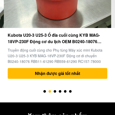
Kubota U20-3 U25-3 Ổ đĩa cuối cùng KYB MAG-
18VP-230F Động cơ du lịch OEM B0240-18076
RB511-61290 RB559-61290 RC157-78000 cho các
Truyền động cuối cùng cho Phụ tùng Máy xúc mini Kubota
bộ phận máy xúc mini
U20-3 U25-3 KYB MAG-18VP-230F Động cơ di chuyển
B0240-18076 RB511-61290 RB559-61290 RC157-78000
Nhận được giá tốt nhất