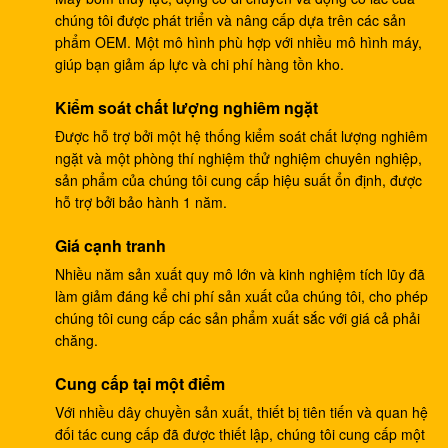
Bơm bánh răng thủy lực 708-1W-00042 cho máy xúc
chúng tôi được phát triển và nâng cấp dựa trên các sản
PC60 7 PC75
phẩm OEM. Một mô hình phù hợp với nhiều mô hình máy,
giúp bạn giảm áp lực và chi phí hàng tồn kho.
HPV55 Các bộ phận máy đào PC120-3 PC120-5
bơm bánh răng bơm phi công 708-23-04014 cho
Kiểm soát chất lượng nghiêm ngặt
komatsu
Được hỗ trợ bởi một hệ thống kiểm soát chất lượng nghiêm
ngặt và một phòng thí nghiệm thử nghiệm chuyên nghiệp,
Van điều khiển máy xúc ZX330-3 ZX330-5G ZX450
sản phẩm của chúng tôi cung cấp hiệu suất ổn định, được
4625137 YA00000734
hỗ trợ bởi bảo hành 1 năm.
Máy xúc PC40MR-2 Van điều khiển chính thủy lực
Giá cạnh tranh
1001-5500
Nhiều năm sản xuất quy mô lớn và kinh nghiệm tích lũy đã
Bộ điều chỉnh bơm áp suất HPV145G 9195243 cho
làm giảm đáng kể chi phí sản xuất của chúng tôi, cho phép
ZX300
chúng tôi cung cấp các sản phẩm xuất sắc với giá cả phải
chăng.
Bộ điều chỉnh bơm thủy lực Belparts ZX200
Cung cấp tại một điểm
HPV0102 9181608
Với nhiều dây chuyền sản xuất, thiết bị tiên tiến và quan hệ
Máy xúc E304CR động cơ xoay assy E304 giảm xoay
đối tác cung cấp đã được thiết lập, chúng tôi cung cấp một