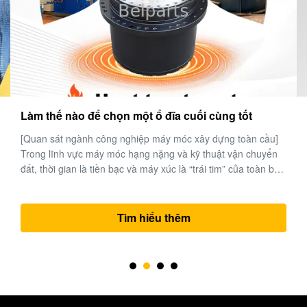
Làm thế nào để chọn một ổ đĩa cuối cùng tốt
[Quan sát ngành công nghiệp máy móc xây dựng toàn cầu]
Trong lĩnh vực máy móc hạng nặng và kỹ thuật vận chuyển
đất, thời gian là tiền bạc và máy xúc là “trái tim” của toàn bộ
dự án. Trong hệ thống điện phức tạp của máy đào, bộ truyền
động cuối cùng (động cơ di chuyển và cụm hộp giảm tốc)
chịu trách ...
Tìm hiểu thêm