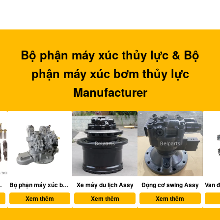
Bộ phận máy xúc thủy lực & Bộ
phận máy xúc bơm thủy lực
Manufacturer
thủy lực
Bộ phận máy xúc bơm thủy lực
Xe máy du lịch Assy
Động cơ swing Assy
Xem thêm
Xem thêm
Xem thêm