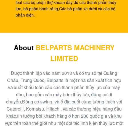
thủy lực assy
loạt các bộ phận thợ khoan đầy đủ các thành phần thủy
lực, bộ phận bánh răng,Các bộ phận xe dưới và các bộ
Van điều khiển máy xúc 210Kg SK250 B44014B
phận điện.
KMX15YD
550Kg EC460 Lắp ráp van điều khiển thủy lực
14699704
About
BELPARTS MACHINERY
Bộ điều chỉnh bơm thủy lực Hitachi Excavator EX300-
LIMITED
2 HPV145 9122781
Phụ tùng điều chỉnh máy xúc Hitachi EX200 HPV116
Được thành lập vào năm 2013 và có trụ sở tại Quảng
19070528
Châu, Trung Quốc, Belparts là một nhà sản xuất tích hợp
và xuất khẩu toàn cầu các thành phần thủy lực của máy
Bộ điều chỉnh bơm thủy lực K3V63DT, Bộ phận bơm
đào, bao gồm các máy bơm thủy lực, động cơ di
thủy lực máy xúc E312 SA8230-09140
chuyển,Động cơ swing, và ổ đĩa cuối cùng tương thích với
Caterpill, Komatsu, Hitachi, và các thương hiệu hàng đầu
Máy xúc R360 K3V180DT Bộ phận bơm thủy lực
khác,tin tưởng bởi khách hàng ở hơn 200 quốc gia và khu
XJBN-00590 Bộ điều chỉnh bơm
vực trên toàn thế giới như một đối tác linh kiện thủy lực một