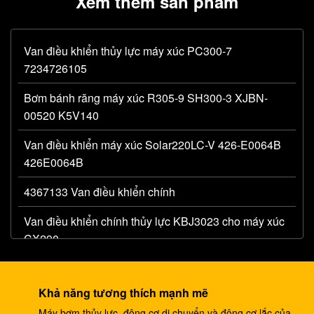
Xem thêm sản phẩm
Van điều khiển thủy lực máy xúc PC300-7
7234726105
Bơm bánh răng máy xúc R305-9 SH300-3 XJBN-
00520 K5V140
Van điều khiển máy xúc Solar220LC-V 426-E0064B
426E0064B
4367133 Van điều khiển chính
Van điều khiển chính thủy lực KBJ3023 cho máy xúc
CX290
R290LC-7 R305LC-7 Van điều khiển máy xúc 31N8-
10110 MCV
Khả năng tương thích mạnh mẽ
Máy bơm thủy lực, động cơ di chuyển và động cơ lắc của