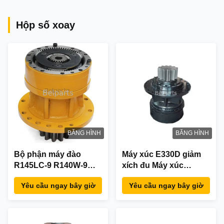
giảm tốc đi bộ
Hộp số xoay
BĂNG HÌNH
BĂNG HÌNH
Bộ phận máy đào
Máy xúc E330D giảm
R145LC-9 R140W-9
xích đu Máy xúc
Swing Gearbox cho
E336D 2042679 hộp số
Yêu cầu ngay bây giờ
Yêu cầu ngay bây giờ
Hyundai 31Q4-11140
xoay