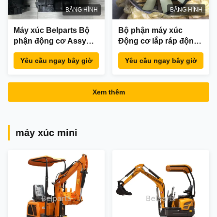
BĂNG HÌNH
BĂNG HÌNH
Máy xúc Belparts Bộ
Bộ phận máy xúc
phận động cơ Assy
Động cơ lắp ráp động
4TNV98T-ZCNRCC
cơ diesel Assy DX480
Yêu cầu ngay bây giờ
Yêu cầu ngay bây giờ
Lắp ráp động cơ diesel
cho Doosan
K1005735B
Xem thêm
máy xúc mini