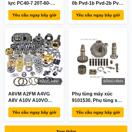
lực PC40-7 20T-60-
0b Pvd-1b Pvd-2b Pvd-
76710 Bảo hành 6
15b Pcr-5b Phv-4b Bộ
Yêu cầu ngay bây giờ
Yêu cầu ngay bây giờ
tháng
dụng cụ sửa chữa
máy bơm piston thủy
lực
BĂNG HÌNH
BĂNG HÌNH
A6VM A2FM A4VG
Phụ tùng máy xúc
A8V A10V A10VO
9101530, Phụ tùng sửa
A11V Bộ phận máy
chữa máy bơm thủy
Yêu cầu ngay bây giờ
Yêu cầu ngay bây giờ
xúc thủy lực trục
lực EX120-2 EX100-2
Piston Bơm Bộ dụng
cụ sửa chữa động cơ
Xem thêm