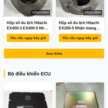
BĂNG HÌNH
BĂNG HÌNH
Hộp số du lịch Hitachi
Hộp số du lịch Hitachi
EX400-3 EX400-5 Nhện
EX200-5 Nhện mang
mang hành tinh thứ 2
hành tinh thứ 3 với
Yêu cầu ngay bây giờ
Yêu cầu ngay bây giờ
với Sun Gear Assy cho
Sun Gear Assy cho
1015523 3053194
các bộ phận máy xúc
3053785
1019147 3063957
Xem thêm
3063959
Bộ điều khiển ECU