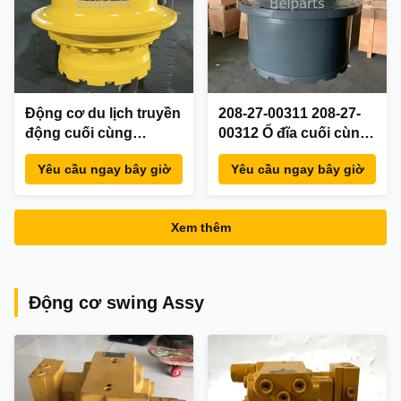
Động cơ du lịch truyền
208-27-00311 208-27-
động cuối cùng
00312 Ổ đĩa cuối cùng
Komatsu D39PX-22
cho KOMATSU PC400-
Yêu cầu ngay bây giờ
Yêu cầu ngay bây giờ
D39EX-22 11Y-27-
7 PC400-8 PC450-7
30101 11Y-27-30100
PC450-8 LC Động cơ
11Y-27-30201 11Y-27-
theo dõi hành trình
Xem thêm
30200 706-8F-01110
máy xúc với hộp giảm
cho bộ phận máy ủi
tốc
Động cơ swing Assy