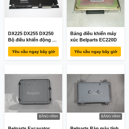
DX225 DX255 DX250
Bảng điều khiển máy
Bộ điều khiển động cơ
xúc Belparts EC220D
K10146015A 300611-
Yêu cầu ngay bây giờ
Yêu cầu ngay bây giờ
00042C
BĂNG HÌNH
BĂNG HÌNH
Belparts Excavator
Belparts Bàn máy tính