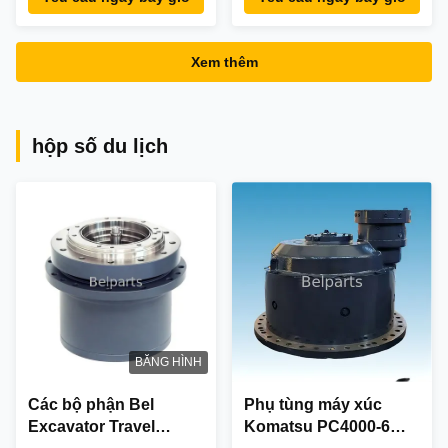
Komatsu Đối với
PC400-7 PC400-8
Xem thêm
hộp số du lịch
BĂNG HÌNH
Các bộ phận Bel
Phụ tùng máy xúc
Excavator Travel
Komatsu PC4000-6