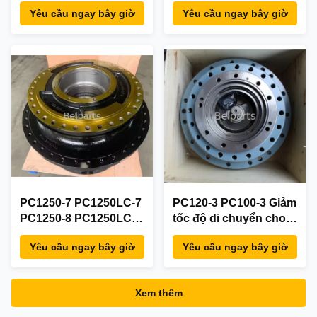
Gearbox XKAH-00822
PC4000-6E Hộp số du
Yêu cầu ngay bây giờ
Yêu cầu ngay bây giờ
lịch 92480040
90603140 Bộ giảm tốc
truyền động cuối cùng
PC1250-7 PC1250LC-7
PC120-3 PC100-3 Giảm
PC1250-8 PC1250LC-8
tốc độ di chuyển cho
PC1250-8R hộp số
bộ phận phụ tùng máy
Yêu cầu ngay bây giờ
Yêu cầu ngay bây giờ
giảm tốc hành trình
đào Komatsu 203-60-
cho bộ phận phụ tùng
00302 203-60-00301
máy đào Komatsu
203-60-00300 203-60-
Xem thêm
21N-27-00130 21N-27-
41101 hộp số di
00140 Bộ chuyển số
chuyển