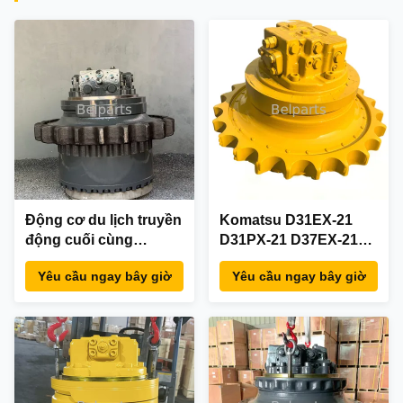
Động cơ du lịch truyền
Komatsu D31EX-21
động cuối cùng
D31PX-21 D37EX-21
Komatsu PC500LC-
D37PX-21 Máy ủi
Yêu cầu ngay bây giờ
Yêu cầu ngay bây giờ
10R PC500 với hộp số
ASS'Y DRIVE CUỐI
2A8-27-00110 2A8-27-
CÙNG Phần 11Y-27-
00120 cho các bộ phận
10301 11Y-27-10401
máy xúc
Động cơ du lịch thủy
lực