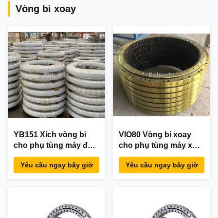
Vòng bi xoay
YB151 Xích vòng bi
VIO80 Vòng bi xoay
cho phụ tùng máy đào
cho phụ tùng máy xúc
Yanmar 172149-57600
Yanmar 172A89-57600
Yêu cầu ngay bây giờ
Yêu cầu ngay bây giờ
Xích vòng bi vòng bi
Vòng xoay Vòng bi
xoay hậu mãi