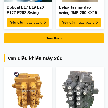
Bobcat E17 E19 E20
Belparts máy đào
E17Z E20Z Swing
swing JMS-200 KX15
Motor Reducer
KX17 Giải pháp sửa
Yêu cầu ngay bây giờ
Yêu cầu ngay bây giờ
7024418 7024419 Cho
chữa động cơ swing bị
máy đào mini
hỏng
Xem thêm
Van điều khiển máy xúc