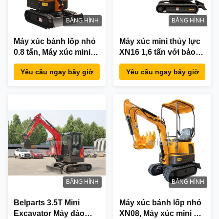
BĂNG HÌNH
BĂNG HÌNH
Máy xúc bánh lốp nhỏ
Máy xúc mini thủy lực
0.8 tấn, Máy xúc mini
XN16 1,6 tấn với bảo
XN08 7.0kw
hành 1 năm
Yêu cầu ngay bây giờ
Yêu cầu ngay bây giờ
BĂNG HÌNH
BĂNG HÌNH
Belparts 3.5T Mini
Máy xúc bánh lốp nhỏ
Excavator Máy đào
XN08, Máy xúc mini 0,8