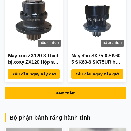
BĂNG HÌNH
BĂNG HÌNH
Máy xúc ZX120-3 Thiết
Máy đào SK75-8 SK60-
bị xoay ZX120 Hộp số
5 SK60-6 SK75UR hộp
quay 9277217
số xoay
Yêu cầu ngay bây giờ
Yêu cầu ngay bây giờ
YR32W00002F1 Động
swing
Xem thêm
Bộ phận bánh răng hành tinh