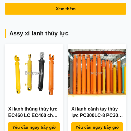
R210LC-7 R250LC-7
Xem thêm
Assy xi lanh thủy lực
Xi lanh thùng thủy lực
Xi lanh cánh tay thủy
EC460 LC EC460 cho
lực PC300LC-8 PC300-
phụ tùng máy xúc
8 cho phụ tùng máy
Yêu cầu ngay bây giờ
Yêu cầu ngay bây giờ
1146-07530 Chất
xúc Komatsu 707-01-