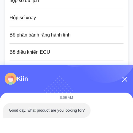
hộp số du lịch
Hộp số xoay
Bộ phận bánh răng hành tinh
Bộ điều khiển ECU
màn hình màn hình máy đào
Kiin
Assy xi lanh thủy lực
8:09 AM
Vòng bi xoay
Good day, what product are you looking for?
Lắp ráp động cơ Diesel