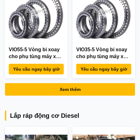
VIO55-5 Vòng bi xoay
VIO35-5 Vòng bi xoay
cho phụ tùng máy xúc
cho phụ tùng máy xúc
Yanmar 172445-57600
Yanmar 172458-57600
Yêu cầu ngay bây giờ
Yêu cầu ngay bây giờ
Vòng xoay
Vòng xoay Vòng bi
xoay OEM
Xem thêm
Lắp ráp động cơ Diesel