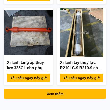
lượng cao hậu mãi
0A452 Chất lượng cao
hậu mãi
Xi lanh tăng áp thủy
Xi lanh tay thủy lực
lực 325CL cho phụ
R210LC-9 R210-9 cho
tùng máy xúc 179-9782
phụ tùng máy xúc
Yêu cầu ngay bây giờ
Yêu cầu ngay bây giờ
1799782 Chất lượng
Hyundai 31Y1-28631
cao hậu mãi
Chất lượng cao hậu
mãi
Xem thêm