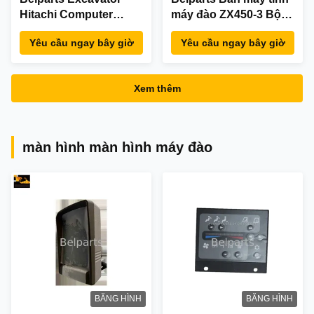
Hitachi Computer
máy đào ZX450-3 Bộ
Board YA00031121 Bộ
điều khiển 9287705
Yêu cầu ngay bây giờ
Yêu cầu ngay bây giờ
điều khiển cho ZX260-
cho Hitachi
5G
Xem thêm
màn hình màn hình máy đào
BĂNG HÌNH
BĂNG HÌNH