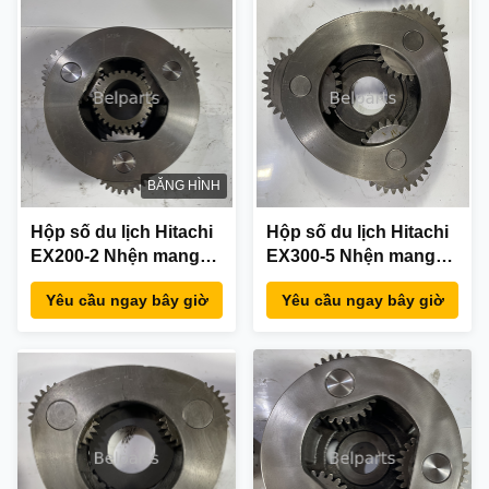
BĂNG HÌNH
Hộp số du lịch Hitachi
Hộp số du lịch Hitachi
EX200-2 Nhện mang
EX300-5 Nhện mang
hành tinh thứ 3 với
hành tinh thứ nhất với
Yêu cầu ngay bây giờ
Yêu cầu ngay bây giờ
Sun Gear Assy cho
Sun Gear Assy cho
các bộ phận máy xúc
các bộ phận máy xúc
1013980 3047444
1022196 3075001
3047443
2038915