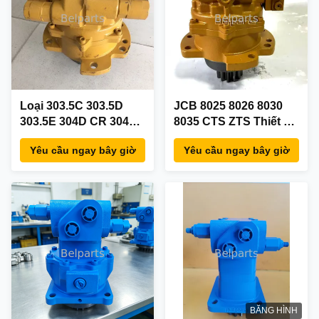
Loại 303.5C 303.5D
JCB 8025 8026 8030
303.5E 304D CR 304E
8035 CTS ZTS Thiết bị
Thiết bị lái động cơ
truyền động động cơ
Yêu cầu ngay bây giờ
Yêu cầu ngay bây giờ
xoay 266-6396 265-
xoay 20/925689
8752 281-3052 Nachi
20/925690 NCAHI OEM
PCR-2B-10A-FP-8584A
PCR-2B-10A-FP-8584A
Đối với các bộ phận
cho máy xúc mini
máy đào mini
BĂNG HÌNH