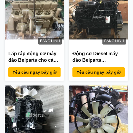
BĂNG HÌNH
BĂNG HÌNH
Lắp ráp động cơ máy
Động cơ Diesel máy
đào Belparts cho các
đào Belparts
bộ phận động cơ
PC300LC-8
Yêu cầu ngay bây giờ
Yêu cầu ngay bây giờ
Cummins R320LC-7
SAA6D114E-3 Lắp ráp
C8.3-C 11n9-00010
động cơ được chế tạo
lại cho Komatsu