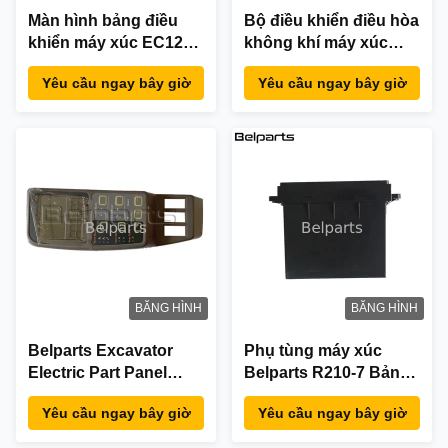
Màn hình bảng điều
Bộ điều khiển điều hòa
khiển máy xúc EC120D
không khí máy xúc
EC140D EC170D
SK100L SK200 SK120
Yêu cầu ngay bây giờ
Yêu cầu ngay bây giờ
EC200D EC220D
SK60 SK200LC
EC250D EC300D
SK120LC
EC350D EC380D
YN20M01088P1 Bảng
14640102
điều khiển
BĂNG HÌNH
BĂNG HÌNH
Belparts Excavator
Phụ tùng máy xúc
Electric Part Panel
Belparts R210-7 Bảng
Display Cluster Assy
điều hòa R210LC-7
Yêu cầu ngay bây giờ
Yêu cầu ngay bây giờ
21N8-30013 R140LC-7
R225-7 Điều hòa
R160LC-7 R180LC-7