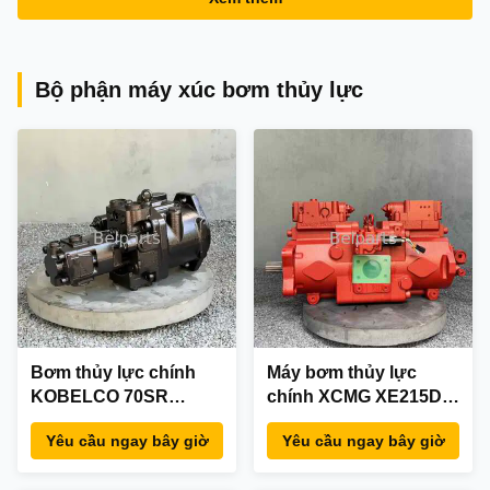
Rexroth
Bộ phận máy xúc bơm thủy lực
Bơm thủy lực chính
Máy bơm thủy lực
KOBELCO 70SR
chính XCMG XE215D
SK70SR-2 75SR 80CS
Kawasaki
Yêu cầu ngay bây giờ
Yêu cầu ngay bây giờ
Kawasaki K3SP36B
K7V125DTP1X9R-
YT10V00001F1
9N03-V K7V125DTP