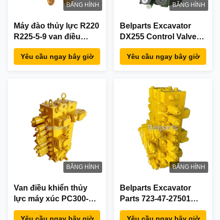
BĂNG HÌNH
BĂNG HÌNH
Máy đào thủy lực R220
Belparts Excavator
R225-5-9 van điều
DX255 Control Valve
khiển chính cho
Assy K1005097A Cho
Yêu cầu ngay bây giờ
Yêu cầu ngay bây giờ
Hyundai 31Q6-16111
Doosan
BĂNG HÌNH
BĂNG HÌNH
Van điều khiển thủy
Belparts Excavator
lực máy xúc PC300-7
Parts 723-47-27501
7234726105
Control Valve Assy
Yêu cầu ngay bây giờ
Yêu cầu ngay bây giờ