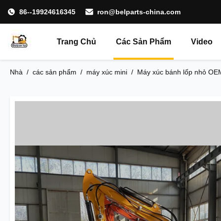
86--19924616345
ron@belparts-china.com
Trang Chủ
Các Sản Phẩm
Video
Nhà
/
các sản phẩm
/
máy xúc mini
/
Máy xúc bánh lốp nhỏ OE