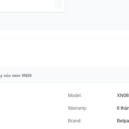
y xúc mini XN20
Model:
XN08
Warranty:
6 thá
Brand:
Belpa