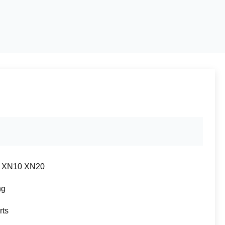
 XN10 XN20
ng
rts