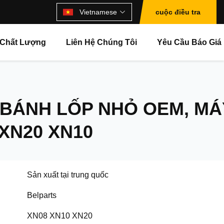
Vietnamese
cuộc điều tra
 Chất Lượng
Liên Hệ Chúng Tôi
Yêu Cầu Báo Giá
 BÁNH LỐP NHỎ OEM, MÁ
 XN20 XN10
Sản xuất tại trung quốc
Belparts
XN08 XN10 XN20