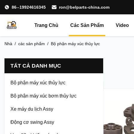
86--19924616345
ron@belparts-china.com
Trang Chủ
Các Sản Phẩm
Video
Nhà
/
các sản phẩm
/
Bộ phận máy xúc thủy lực
TẤT CẢ DANH MỤC
Bộ phận máy xúc thủy lực
Bộ phận máy xúc bơm thủy lực
Xe máy du lịch Assy
Động cơ swing Assy