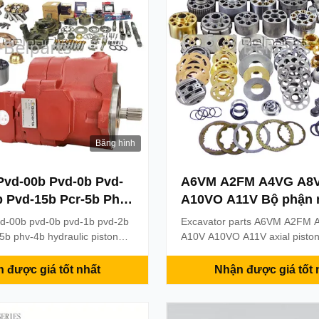
Băng hình
Pvd-00b Pvd-0b Pvd-
A6VM A2FM A4VG A8
b Pvd-15b Pcr-5b Phv-
A10VO A11V Bộ phận 
ng cụ sửa chữa máy
thủy lực trục Piston 
vd-00b pvd-0b pvd-1b pvd-2b
Excavator parts A6VM A2FM
on thủy lực
dụng cụ sửa chữa độ
5b phv-4b hydraulic piston
A10V A10VO A11V axial piston
kits motor bearing parts
Rexroth
pump motor repair kits rexroth
ription Product name
description Product name Hyd
 được giá tốt nhất
Nhận được giá tốt 
mp motor parts Apply for:
motor parts Apply for: Excavat
odel: pvd-00b pvd-0b pvd-1b
A6VM A2FM A4VG A8V A10V
5b pcr-5b phv-4b Brand:
A11V Brand: rexroth Weight: 