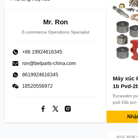
Mr. Ron
E-commerce Operations Specialist
+86 19924616345
ron@belparts-china.com
8619924616345
Máy xúc 
1b Pvd-2
18520556972
4b Bộ dụ
Excavator p
bơm pist
pvd-15b pcr-
pump repair 
Product desc
Nhận
Hydraulic pu
Excavator M
pvd-2b pvd-1