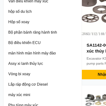
Van điều khiển máy xúc
hộp số du lịch
Hộp số xoay
Bộ phận bánh răng hành tinh
Bộ điều khiển ECU
SA1142-0
xúc thủy
màn hình màn hình máy đào
K3V112D
Excavator K
Assy xi lanh thủy lực
pump parts 
hydraulic ex
description 
Vòng bi xoay
Nhận
parts Place 
Model: EC21
Lắp ráp động cơ Diesel
number: SA
MOQ: 1 PCS 
máy xúc mini
assurance & 
Phụ tùng máy xúc