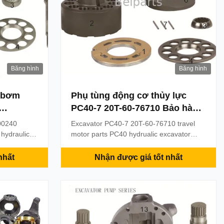
Băng hình
Băng hình
n bơm
Phụ tùng động cơ thủy lực
PC40-7 20T-60-76710 Bảo hành
6 tháng
00240
Excavator PC40-7 20T-60-76710 travel
hydraulic
motor parts PC40 hydrualic excavator
n Product
parts Product description Product name:
ace of
Travel motor parts Place of Origin:
nhất
Nhận được giá tốt nhất
el: PC70UU
China(mainland) Model: PC40-7 Part
3T-00240
number: 20T-60-76710 MOQ: 1 PCS
/T & trade
Payment term: T /T & trade assurance &
ime: Within
Paypal Delivery time: Within 2 days after
...