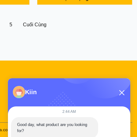
el M5X180
converting mechanical energy into
 Payment
hydraulic energy by generating fluid flow
nce or as
and pressure. It plays a vital role in
 the payment
ensuring the smooth ...
5
Cuối Cùng
Liên kết nhanh
Kiin
Tham quan nhà máy
Kiểm soát chất lượng
Liên hệ chúng tôi
2:44 AM
Good day, what product are you looking 
na.com
86--19924616345
for?