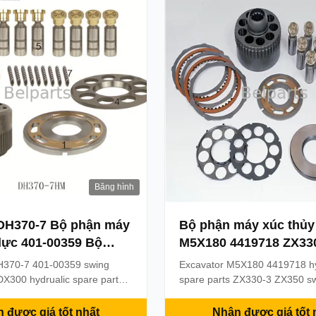
ator Weight: 15KG Payment
Payment term: T /T & trade a
...
Băng hình
DH370-7 Bộ phận máy
Bộ phận máy xúc thủy
lực 401-00359 Bộ
M5X180 4419718 ZX33
g cơ xoay
ZX350 Bộ phận động 
H370-7 401-00359 swing
Excavator M5X180 4419718 hy
Hitachi
DX300 hydrualic spare parts
spare parts ZX330-3 ZX350 s
ription Product name Swing
parts Product Description Appl
lace of Origin:
Excavator Part name hydraulic
 được giá tốt nhất
Nhận được giá tốt 