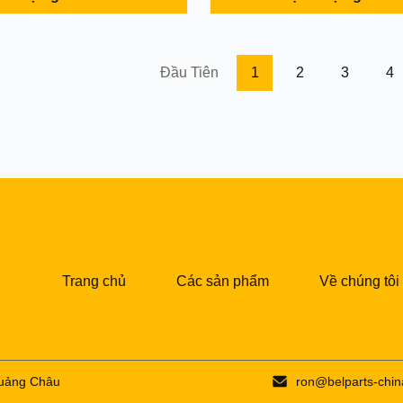
and) Model: DH370-7 Part
motorpart Material Steel Mod
1-00359 MOQ: 1 PCS
MOQ 1PC Warranty 6 months
: T /T & trade assurance &
term T/T,paypal, trade assura
ry time: Within 2 days after
required Delivery 2 days after
Đầu Tiên
1
2
3
4
...
Trang chủ
Các sản phẩm
Về chúng tôi
Quảng Châu
ron@belparts-chi