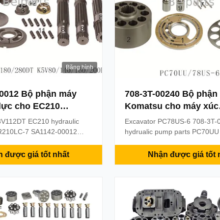
Băng hình
0012 Bộ phận máy
708-3T-00240 Bộ phậ
 lực cho EC210
Komatsu cho máy xúc
T Bộ phận bơm
PC78US-6 PC70UU
3V112DT EC210 hydraulic
Excavator PC78US-6 708-3T-
​R210LC-7 SA1142-00012
hydrualic pump parts PC70UU 
cavator parts Product
spare parts Product descriptio
Product name Hydrualic pump
name Hydraulic pump parts Pl
 được giá tốt nhất
Nhận được giá tốt 
of Origin: China(mainland)
Origin: China(mainland) Mod
0B R210LC-7 EC240 Part
PC78US-6 Part number: 708-
1142-00012 VOE14524179
MOQ: 1 PCS Payment term: T 
Payment term: T /T & trade
assurance & Paypal Delivery t
...
2 ...