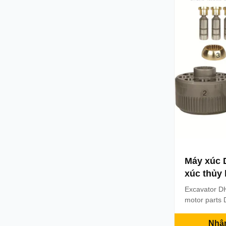
Nachi Excav
...
Máy xúc 
xúc thủy 
phận độn
Excavator D
motor parts 
Product desc
motor parts P
Nhận