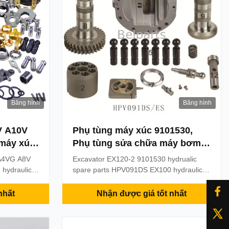
Băng hình
Băng hình
V A10V
Phụ tùng máy xúc 9101530,
máy xúc
Phụ tùng sửa chữa máy bơm
Bơm Bộ
thủy lực EX120-2 EX100-2
 A4VG A8V
Excavator EX120-2 9101530 hydrualic
ng cơ
 hydraulic
spare parts HPV091DS EX100 hydraulic
 Product
pump parts Product description Product
raulic pump
name Hydraulic pump parts Place of
nhất
Nhận được giá tốt nhất
or Model:
Origin: China(mainland) Model: EX120-2
 A10VO
EX100-2 Part number: 9101530 MOQ: 1
10KG
PCS Payment term: T /T & trade