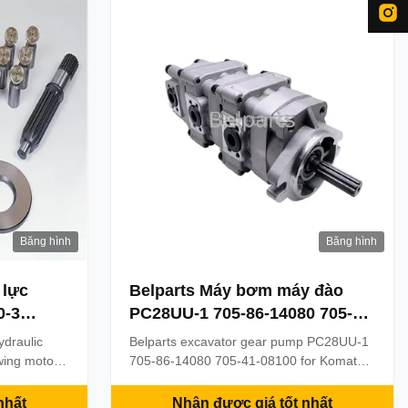
ssurance &
assurance & Paypal Delivery time: Within
2 days ...
Băng hình
Băng hình
 lực
Belparts Máy bơm máy đào
0-3
PC28UU-1 705-86-14080 705-
cơ của
41-08100 Đối với các bộ phận
draulic
Belparts excavator gear pump PC28UU-1
Komatsu
wing motor
705-86-14080 705-41-08100 for Komatsu
iion
parts The gear pump is a critical hydraulic
 swing
component in excavators, responsible for
nhất
Nhận được giá tốt nhất