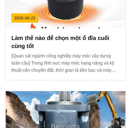
2026-06-22
Làm thế nào để chọn một ổ đĩa cuối
cùng tốt
[Quan sát ngành công nghiệp máy móc xây dựng
toàn cầu] Trong lĩnh vực máy móc hạng nặng và kỹ
thuật vận chuyển đất, thời gian là tiền bạc và máy
xúc là “trái tim” của toàn bộ dự án. Trong hệ thống
điện phức tạp của máy đào, bộ truyền động cuối
cùng (động cơ di chuyển và cụm hộp giảm tốc) chịu
trách ...