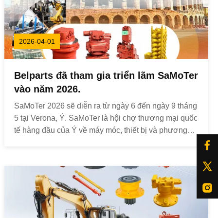
2026-04-01
Belparts đã tham gia triển lãm SaMoTer
vào năm 2026.
SaMoTer 2026 sẽ diễn ra từ ngày 6 đến ngày 9 tháng
5 tại Verona, Ý. SaMoTer là hội chợ thương mại quốc
tế hàng đầu của Ý về máy móc, thiết bị và phương
tiện xây dựng, do Veronafiere tổ chức. Được tổ chức
ba năm một lần kể từ khi ra đời vào năm 1964, đây là
một trong những sự kiện quan trọng nhất ...