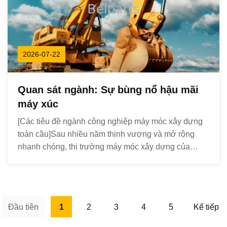
2026-07-22
Quan sát ngành: Sự bùng nổ hậu mãi
máy xúc
[Các tiêu đề ngành công nghiệp máy móc xây dựng
toàn cầu]Sau nhiều năm thịnh vượng và mở rộng
nhanh chóng, thị trường máy móc xây dựng của
Trung Quốc đang trải qua một sự biến đổi cấu trúc
sâu sắc và chưa từng có.Dữ liệu ngành cho thấy
rằng với sự chậm lại của tăng trưởng xây dựng cơ
sở hạ tầng ...
Đầu tiên
1
2
3
4
5
Kế tiếp