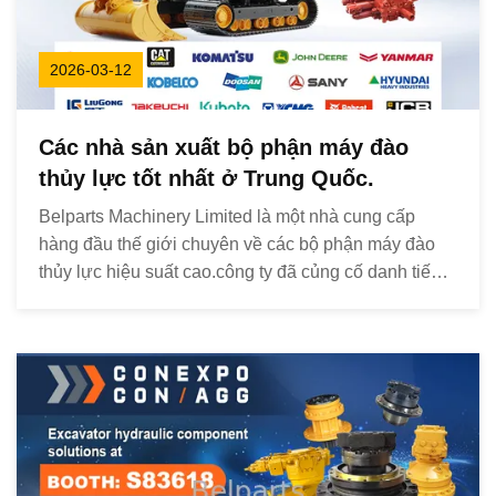
2026-03-12
Các nhà sản xuất bộ phận máy đào
thủy lực tốt nhất ở Trung Quốc.
Belparts Machinery Limited là một nhà cung cấp
hàng đầu thế giới chuyên về các bộ phận máy đào
thủy lực hiệu suất cao.công ty đã củng cố danh tiếng
của mình như là một đối tác đáng tin cậy cho các giải
pháp thiết bị nặng trên toàn thế giới. 1- Chuyên môn
ngành công nghiệp và chuyên mônMột thập kỷ xu...