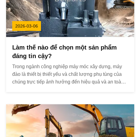
2026-03-06
Làm thế nào để chọn một sản phẩm
đáng tin cậy?
Trong ngành công nghiệp máy móc xây dựng, máy
đào là thiết bị thiết yếu và chất lượng phụ tùng của
chúng trực tiếp ảnh hưởng đến hiệu quả và an toàn
hoạt động.lựa chọn một nhà cung cấp đáng tin cậy
cho các bộ phận máy đào là đặc biệt quan trọngĐầu
tiên, phải chú ý đến các thông tin và kinh nghiệm c...