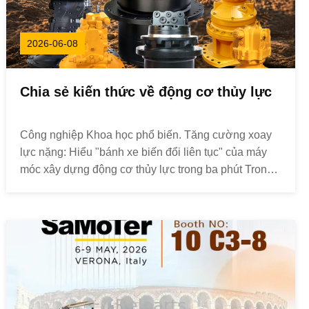
2026-06-08
Chia sẻ kiến thức về động cơ thủy lực
Công nghiệp Khoa học phổ biến. Tăng cường xoay
lực nặng: Hiểu "bánh xe biến đổi liên tục" của máy
móc xây dựng động cơ thủy lực trong ba phút Trong
khi đường ray của máy đào lấp lánh, móc cẩu tăng
và giảm dần, hoặc đầu cắt lớn của máy khoan
đường hầm ầm ĩ và quay,một lõi năng lượng không
thể thiếu đ...