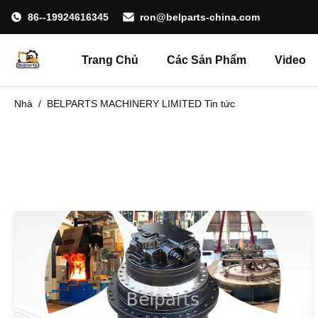
86--19924616345
ron@belparts-china.com
Trang Chủ
Các Sản Phẩm
Video
Nhà
/
BELPARTS MACHINERY LIMITED Tin tức