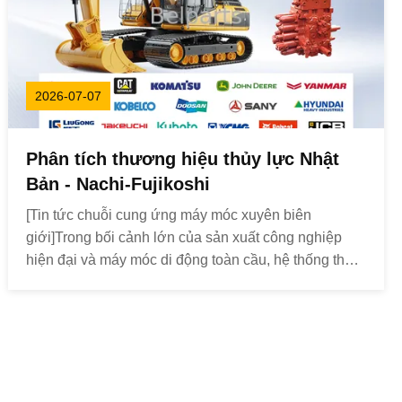
2026-07-07
Phân tích thương hiệu thủy lực Nhật
Bản - Nachi-Fujikoshi
[Tin tức chuỗi cung ứng máy móc xuyên biên
giới]Trong bối cảnh lớn của sản xuất công nghiệp
hiện đại và máy móc di động toàn cầu, hệ thống thủy
lực luôn luôn đóng vai trò là "khớp bắp" thúc đẩy
hoạt động chính xác của thiết bị hạng nặng.Trong thị
trường phụ tùng thủy lực cạnh tranh khốc liệt, một c...