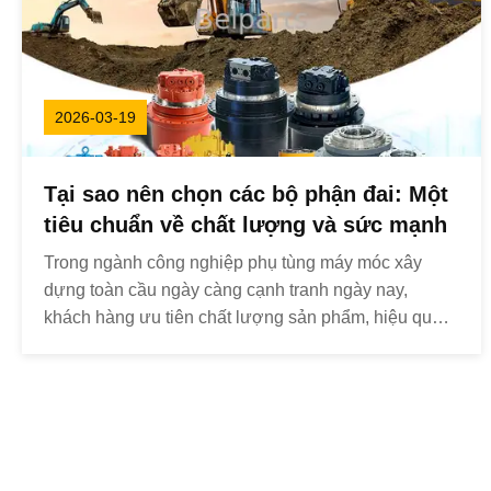
2026-03-19
Tại sao nên chọn các bộ phận đai: Một
tiêu chuẩn về chất lượng và sức mạnh
Trong ngành công nghiệp phụ tùng máy móc xây
dựng toàn cầu ngày càng cạnh tranh ngày nay,
khách hàng ưu tiên chất lượng sản phẩm, hiệu quả
giao hàng và sức mạnh tổng thể của công ty khi chọn
đối tác.Được thành lập năm 2013, Belparts tự hào
hơn một thập kỷ kinh nghiệm trong kinh doanh máy
móc, kiếm đ...