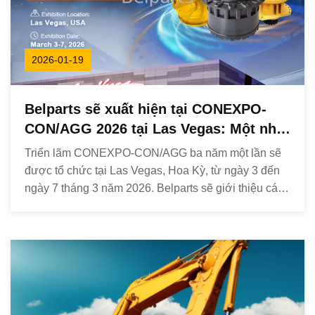
2026-01-19
Belparts sẽ xuất hiện tại CONEXPO-
CON/AGG 2026 tại Las Vegas: Một nhà
lãnh đạo toàn cầu trong các thành
Triển lãm CONEXPO-CON/AGG ba năm một lần sẽ
phần thủy lực
được tổ chức tại Las Vegas, Hoa Kỳ, từ ngày 3 đến
ngày 7 tháng 3 năm 2026. Belparts sẽ giới thiệu các
sản phẩm cốt lõi của mình, thể hiện sức mạnh đổi
mới và dịch vụ đáng tin cậy trong lĩnh vực linh kiện
thủy lực với các đối tác trong ngành trên toàn thế ...