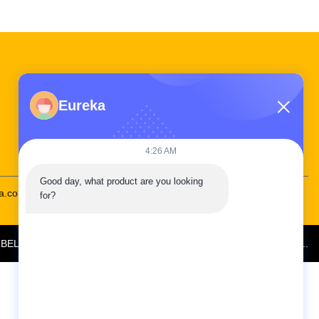
Liên kết nhanh
Eureka
Tham quan nhà máy
Kiểm soát chất lượng
Liên hệ chúng tôi
4:26 AM
Good day, what product are you looking 
na.com
86--19924616345
for?
6
BELPARTS MACHINERY LIMITED
. Tất cả các quyền được bảo lưu..