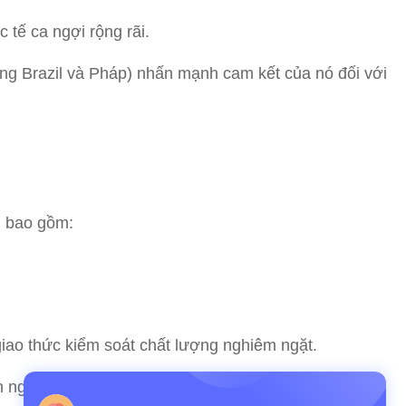
tế ca ngợi rộng rãi.
ựng Brazil và Pháp) nhấn mạnh cam kết của nó đối với
, bao gồm:
o thức kiểm soát chất lượng nghiêm ngặt.
ên nghiệp đến vận chuyển toàn cầu và hỗ trợ bảo hành