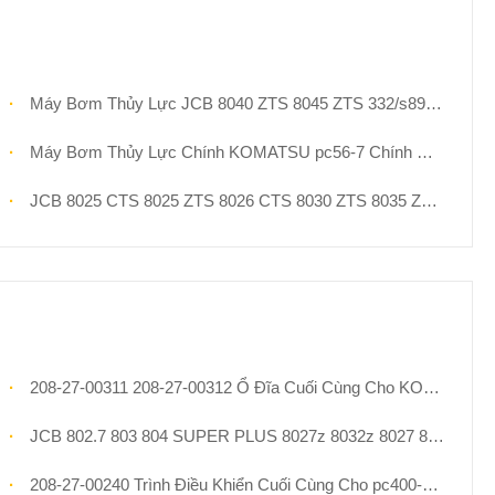
Máy Bơm Thủy Lực JCB 8040 ZTS 8045 ZTS 332/s8935 Rexroth A10VO71 Dành Cho Các Bộ Phận Máy Xúc Mini
Máy Bơm Thủy Lực Chính KOMATSU pc56-7 Chính Hãng 708-3s-00961 Dành Cho Phụ Tùng Máy Xúc Mini
JCB 8025 CTS 8025 ZTS 8026 CTS 8030 ZTS 8035 ZTS Bơm Thủy Lực Chính 20/925741 20/925683 20/925685 Nachi PVD-2b-34p-11ag-5054h Cho Máy Xúc Mini
208-27-00311 208-27-00312 Ổ Đĩa Cuối Cùng Cho KOMATSU pc400-7 pc400-8 pc450-7 pc450-8 LC Động Cơ Theo Dõi Hành Trình Máy Xúc Với Hộp Giảm Tốc
JCB 802.7 803 804 SUPER PLUS 8027z 8032z 8027 8032 ZTS Động Cơ Du Lịch Dẫn Động Cuối Cùng Có Hộp Số 20/925259 20/925371 20/925297 20/950386 20/951204 Dành Cho Các Bộ Phận Máy Xúc Mini
208-27-00240 Trình Điều Khiển Cuối Cùng Cho pc400-7 pc400lc-7 pc450-7 pc450lc-7 Bộ Phận Máy Xúc Động Cơ Du Lịch Với Bộ Giảm Tốc Theo Dõi Hộp Số