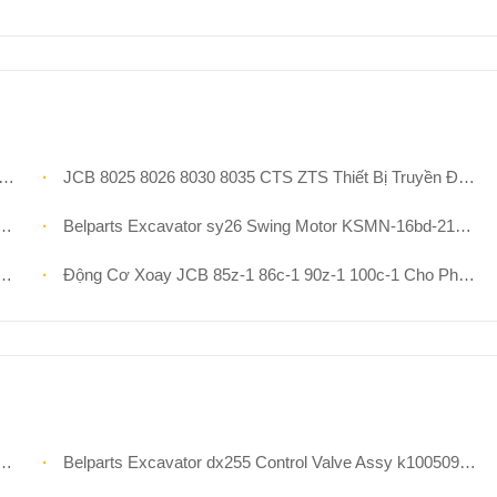
JCB 8025 8026 8030 8035 CTS ZTS Thiết Bị Truyền Động Động Cơ Xoay 20/925689 20/925690 NCAHI OEM PCR-2b-10a-FP-8584a Cho Máy Xúc Mini
Belparts Excavator sy26 Swing Motor KSMN-16bd-21b Xoay Động Cơ Hộp Số Cho Sany
Động Cơ Xoay JCB 85z-1 86c-1 90z-1 100c-1 Cho Phụ Tùng Máy Xúc 333/w4439 NACHI PCR-5b-30a-FGP-9407a Thiết Bị Giảm Tốc Động Cơ Quay
Belparts Excavator dx255 Control Valve Assy k1005097a Cho Doosan