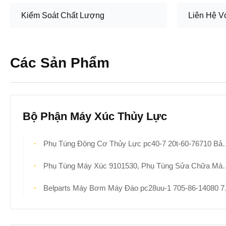
Kiểm Soát Chất Lượng
Liên Hệ V
Các Sản Phẩm
Bộ Phận Máy Xúc Thủy Lực
Phụ Tùng Động Cơ Thủy Lực pc40-7 20t-60-76710 Bảo Hành 6 Tháng
Phụ Tùng Máy Xúc 9101530, Phụ Tùng Sửa Chữa Máy Bơm Thủy Lực ex120-2 ex100-2
Belparts Máy Bơm Máy Đào pc28uu-1 705-86-14080 705-41-08100 Đối Với Các Bộ Phận Komatsu