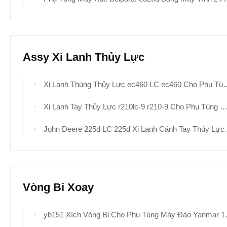
Assy Xi Lanh Thủy Lực
Xi Lanh Thùng Thủy Lực ec460 LC ec460 Cho Phụ Tùng Máy Xúc 1146-07530 Chất Lượng Cao Hậu Mãi
Xi Lanh Tay Thủy Lực r210lc-9 r210-9 Cho Phụ Tùng Máy Xúc Hyundai 31Y1-28631 Chất Lượng Cao Hậu Mãi
John Deere 225d LC 225d Xi Lanh Cánh Tay Thủy Lực Cho Phụ Tùng Máy Xúc 9234748g Hậu Mãi Chất Lượng Cao
Vòng Bi Xoay
yb151 Xích Vòng Bi Cho Phụ Tùng Máy Đào Yanmar 172149-57600 Xích Vòng Bi Vòng Bi