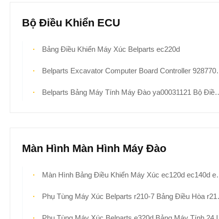
Bộ Điều Khiển ECU
Bảng Điều Khiển Máy Xúc Belparts ec220d
Belparts Excavator Computer Board Controller 9287705 Cho Hitachi zx450-3
Belparts Bảng Máy Tính Máy Đào ya00031121 Bộ Điều Khiển Cho Hitachi zx260-5g
Màn Hình Màn Hình Máy Đào
Màn Hình Bảng Điều Khiển Máy Xúc ec120d ec140d ec170d ec200d ec220d ec250d ec300d ec350d ec380d 14640102
Phụ Tùng Máy Xúc Belparts r210-7 Bảng Điều Hòa r210lc-7 r225-7 Điều Hòa
Phụ Tùng Máy Xúc Belparts e320d Bảng Máy Tính 24 Inch 227-7698 Màn Hình Bảng Hiển Thị