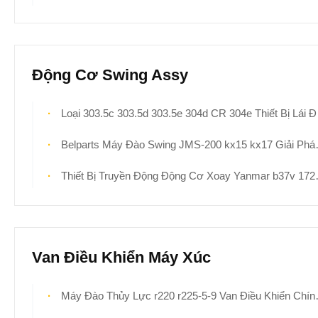
Động Cơ Swing Assy
Loại 303.5c 303.5d 303.5e 304d CR 304e Thiết Bị Lái Động Cơ Xoay 266-6396 265-8752 281-3052 Nachi PCR-2b-10a-FP-8584a Đối Với Các Bộ Phận Máy Đào Mini
Belparts Máy Đào Swing JMS-200 kx15 kx17 Giải Pháp Sửa Chữa Động Cơ Swing Bị Hỏng
Thiết Bị Truyền Động Động Cơ Xoay Yanmar b37v 172443-73310 172175-73312 Cho Máy Xúc Mini
Van Điều Khiển Máy Xúc
Máy Đào Thủy Lực r220 r225-5-9 Van Điều Khiển Chính Cho Hyundai 31Q6-16111