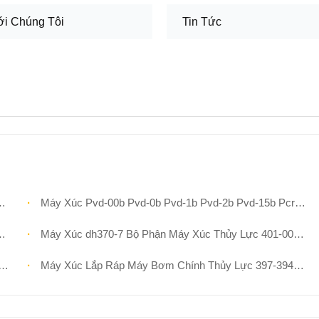
ới Chúng Tôi
Tin Tức
Máy Xúc Pvd-00b Pvd-0b Pvd-1b Pvd-2b Pvd-15b Pcr-5b Phv-4b Bộ Dụng Cụ Sửa Chữa Máy Bơm Piston Thủy Lực
Máy Xúc dh370-7 Bộ Phận Máy Xúc Thủy Lực 401-00359 Bộ Phận Động Cơ Xoay
Máy Xúc Lắp Ráp Máy Bơm Chính Thủy Lực 397-3941 sk200-6 4216944 zx470-5g 450 ex200-2 pc130-7 zaxis210