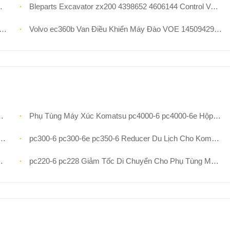
Bleparts Excavator zx200 4398652 4606144 Control Valve Assy Cho Các Bộ Phận Máy Đào Hitachi
Volvo ec360b Van Điều Khiển Máy Đào VOE 14509429 Phần Thủy Lực
Phụ Tùng Máy Xúc Komatsu pc4000-6 pc4000-6e Hộp Số Du Lịch 92480040 90603140 Bộ Giảm Tốc Truyền Động Cuối Cùng
pc300-6 pc300-6e pc350-6 Reducer Du Lịch Cho Komatsu Excavator Phụ Tùng Phụ Tùng 207-27-00150 207-27-00151 Hộp Số Reducer Đi Bộ
pc220-6 pc228 Giảm Tốc Di Chuyển Cho Phụ Tùng Máy Đào Komatsu 20y-27-d2000 206-27-d1000 Cụm Giảm Tốc Di Chuyển