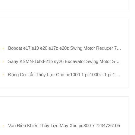
Bobcat e17 e19 e20 e17z e20z Swing Motor Reducer 7024418 7024419 Cho Máy Đào Mini
Sany KSMN-16bd-21b sy26 Excavator Swing Motor Seal Kit Thay Thế
Động Cơ Lắc Thủy Lực Cho pc1000-1 pc1000lc-1 pc1000se-1 pc1000sp-1 Komatsu Excavator Phần 706-77-01131 706-77-01130 Thiết Bị Động Cơ Lăn
Van Điều Khiển Thủy Lực Máy Xúc pc300-7 7234726105