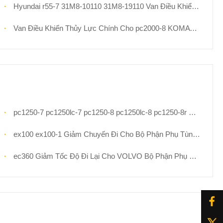
Hyundai r55-7 31M8-10110 31M8-19110 Van Điều Khiển Máy Đào 31M8-10120 31M8-19121
Van Điều Khiển Thủy Lực Chính Cho pc2000-8 KOMATSU Bộ Phận Máy Đào 709-1a-11100 Bộ Đính Kèm Phân Phối Ban Đầu
pc1250-7 pc1250lc-7 pc1250-8 pc1250lc-8 pc1250-8r Hộp Số Giảm Tốc Hành Trình Cho Bộ Phận Phụ Tùng Máy Đào Komatsu 21n-27-00130 21n-27-00140 Bộ Chuyển Số Giảm Tốc Đi Bộ
ex100 ex100-1 Giảm Chuyến Đi Cho Bộ Phận Phụ Tùng Máy Đào HItachi 9096481 9065934 9080068 Hộp Số Du Lịch
ec360 Giảm Tốc Độ Đi Lại Cho VOLVO Bộ Phận Phụ Tùng Máy Đào 14566401 Bộ Phận Giảm Tốc Đi Bộ