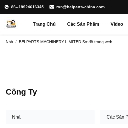
86--19924616345
ron@belparts-china.com
Trang Chủ
Các Sản Phẩm
Video
Nhà
/
BELPARTS MACHINERY LIMITED Sơ đồ trang web
Công Ty
Nhà
Các Sản 