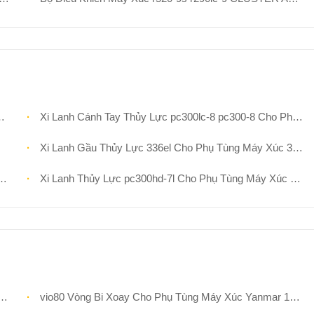
Xi Lanh Cánh Tay Thủy Lực pc300lc-8 pc300-8 Cho Phụ Tùng Máy Xúc Komatsu 707-01-0A452 Chất Lượng Cao Hậu Mãi
Xi Lanh Gầu Thủy Lực 336el Cho Phụ Tùng Máy Xúc 357-9766 315-4451 3579766 3154451 Chất Lượng Cao Hậu Mãi
Xi Lanh Thủy Lực pc300hd-7l Cho Phụ Tùng Máy Xúc Komatsu 707-01-0A430 Chất Lượng Cao Hậu Mãi
vio80 Vòng Bi Xoay Cho Phụ Tùng Máy Xúc Yanmar 172A89-57600 Vòng Xoay Vòng Bi Xoay Hậu Mãi