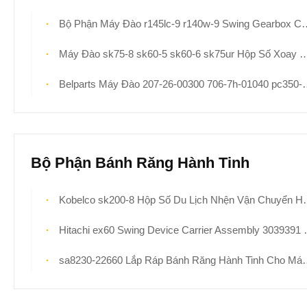
Bộ Phận Máy Đào r145lc-9 r140w-9 Swing Gearbox Cho Hyundai 31Q4-11140
Máy Đào sk75-8 sk60-5 sk60-6 sk75ur Hộp Số Xoay YR32W00002F1 Động Swing
Belparts Máy Đào 207-26-00300 706-7h-01040 pc350-8 Xưởng Xây Dựng Máy Đào Hộp Số Xoay
Bộ Phận Bánh Răng Hành Tinh
Kobelco sk200-8 Hộp Số Du Lịch Nhện Vận Chuyển Hành Tinh Đầu Tiên Có Bánh Răng Mặt Trời Dành Cho Phụ Tùng Máy Xúc YN53D00004S006 YN53D00004S009
Hitachi ex60 Swing Device Carrier Assembly 3039391 2024086
sa8230-22660 Lắp Ráp Bánh Răng Hành Tinh Cho Máy Xúc ec360