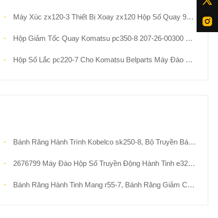
Máy Xúc zx120-3 Thiết Bị Xoay zx120 Hộp Số Quay 9277217
Hộp Giảm Tốc Quay Komatsu pc350-8 207-26-00300 706-7h-01040
Hộp Số Lắc pc220-7 Cho Komatsu Belparts Máy Đào Giảm Lắc Assy 206-26-00401 206-26-00400
Bánh Răng Hành Trình Kobelco sk250-8, Bộ Truyền Bánh Răng Hành Tinh 1, Trục Quay Với Bánh Răng Mặt Trời Cho Phụ Tùng Máy Xúc 2413J377 2401P1299 2401P1300
2676799 Máy Đào Hộp Số Truyền Động Hành Tinh e320c e320d
Bánh Răng Hành Tinh Mang r55-7, Bánh Răng Giảm Chấn XKBR-00012 31M8-10140