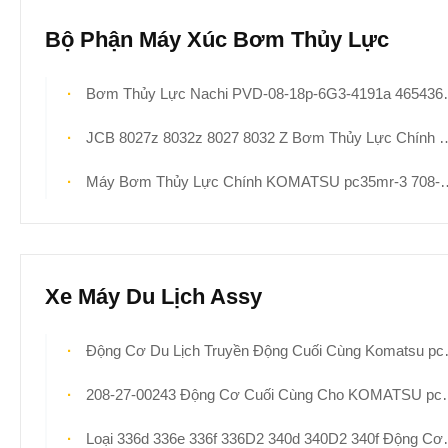
Bộ Phận Máy Xúc Bơm Thủy Lực
Bơm Thủy Lực Nachi PVD-08-18p-6G3-4191a 4654364 Cho Phụ Tùng Máy Xúc Hitachi zx16-3 zx17u-2 zx18-3
JCB 8027z 8032z 8027 8032 Z Bơm Thủy Lực Chính 20/925375 Nachi OEM PVD-1b-24p-11ag Cho Các Bộ Phận Máy Xúc Mini
Máy Bơm Thủy Lực Chính KOMATSU pc35mr-3 708-3s-00710 708-3s-00720 708-3s-00721 ​​Cho Máy Xúc Mini
Xe Máy Du Lịch Assy
Động Cơ Du Lịch Truyền Động Cuối Cùng Komatsu pc500lc-10r pc500 Với Hộp Số 2A8-27-00110 2A8-27-00120 Cho Các Bộ Phận Máy Xúc
208-27-00243 Động Cơ Cuối Cùng Cho KOMATSU pc400lc-7 pc400lc-8 pc450lc-7 pc450lc-8 -7eo -8eo pc400 pc450 Máy Thợ Đào Đi Bộ Đường Đua Với Máy Giảm Tốc
Loại 336d 336e 336f 336D2 340d 340D2 340f Động Cơ Di Chuyển Cuối Cùng Với Hộp Số 511-6017 507-9337 353-0501 Đối Với Các Bộ Phận Máy Đào