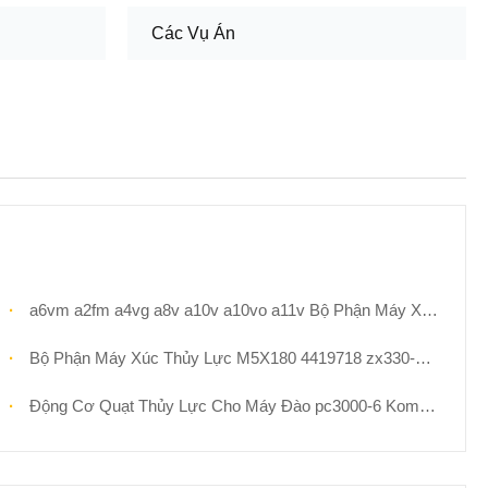
Các Vụ Án
a6vm a2fm a4vg a8v a10v a10vo a11v Bộ Phận Máy Xúc Thủy Lực Trục Piston Bơm Bộ Dụng Cụ Sửa Chữa Động Cơ Rexroth
Bộ Phận Máy Xúc Thủy Lực M5X180 4419718 zx330-3 zx350 Bộ Phận Động Cơ Của Hitachi
Động Cơ Quạt Thủy Lực Cho Máy Đào pc3000-6 Komatsu Phần 90748640 95930840 89659040 A2FLM355 Phụ Lục Gốc