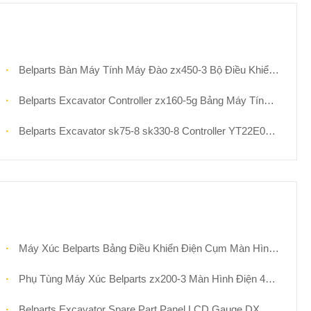
Belparts Bàn Máy Tính Máy Đào zx450-3 Bộ Điều Khiển 9287705 Cho Hitachi
Belparts Excavator Controller zx160-5g Bảng Máy Tính ya00008066-5 Cho Hitachi
Belparts Excavator sk75-8 sk330-8 Controller YT22E00036F3 Bảng Máy Tính Cho Kobelco
Máy Xúc Belparts Bảng Điều Khiển Điện Cụm Màn Hình Assy Gauge zx200w zx170w zx190w-3 zx220w-3 zx210w-3 4653783 4653780
Phụ Tùng Máy Xúc Belparts zx200-3 Màn Hình Điện 4652262 Bảng Điều Khiển Thiết Bị
Belparts Excavator Spare Part Panel LCD Gauge DX Solar sl225lc-V sl220lc-6 dh225-7 2621-6012 539-00048g 300426-00084 Thứ Hai