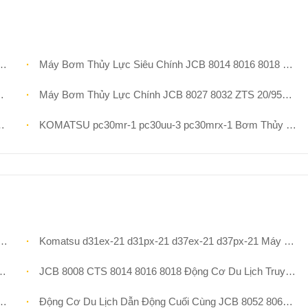
Máy Bơm Thủy Lực Siêu Chính JCB 8014 8016 8018 20/925566 Nachi OEM PVD-00b-14p-5ag-5018a Cho Các Bộ Phận Máy Xúc Mini
Máy Bơm Thủy Lực Chính JCB 8027 8032 ZTS 20/950921 PVD-1b-24p-11ag-4754g Nachi OEM Cho Các Bộ Phận Máy Xúc Mini
KOMATSU pc30mr-1 pc30uu-3 pc30mrx-1 Bơm Thủy Lực Chính 708-1s-00222 708-1s-00252 Cho Máy Xúc Mini
Komatsu d31ex-21 d31px-21 d37ex-21 d37px-21 Máy Ủi ASS'Y DRIVE CUỐI CÙNG Phần 11y-27-10301 11y-27-10401 Động Cơ Du Lịch Thủy Lực
JCB 8008 CTS 8014 8016 8018 Động Cơ Du Lịch Truyền Động Cuối Cùng Với Hộp Số 20/925543 20/925544 20/951662 20/951047 Cho Các Bộ Phận Máy Xúc Mini
Động Cơ Du Lịch Dẫn Động Cuối Cùng JCB 8052 8060 Có Hộp Số 20/925261 20/950212 20/918200 KYB MAG-50vp Cho Các Bộ Phận Máy Xúc Mini