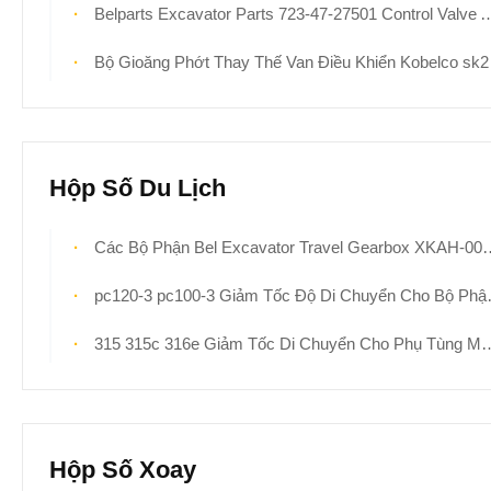
Belparts Excavator Parts 723-47-27501 Control Valve Assy Komatsu Đối Với pc400-7 pc400-8
Bộ Gioăng Phớt Thay Thế Van Điều Khiển Kobelco sk200-3 sk200-4 YN30V00084F1
Hộp Số Du Lịch
Các Bộ Phận Bel Excavator Travel Gearbox XKAH-00822
pc120-3 pc100-3 Giảm Tốc Độ Di Chuyển Cho Bộ Phận Phụ Tùng Máy Đào Komatsu 203-60-00302 203-60-00301 203-60-00300 203-60-41101 Hộp Số Di Chuyển
315 315c 316e Giảm Tốc Di Chuyển Cho Phụ Tùng Máy Đào 350-0452 199-4505 210-3529 3500452 1994505 2103529 Bộ Giảm Tốc Truyền Động Xích Hậu Mãi
Hộp Số Xoay