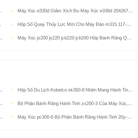
Máy Xúc e330d Giảm Xích Đu Máy Xúc e336d 2042679 Hộp Số Xoay
Hộp Số Quay Thủy Lực Mới Cho Máy Đào m315 117-7935 152-7375 Phụ Tùng Máy Móc Xây Dựng
Máy Xúc js200 js220 jcb220 jcb200 Hộp Bánh Răng Quay Tay jrc0007
Hộp Số Du Lịch Kobelco sk350-8 Nhện Mang Hành Tinh Thứ Nhất Với Bánh Răng Mặt Trời Cho Phụ Tùng Máy Xúc LC15V00023S010 LC15V00023S017
Bộ Phận Bánh Răng Hành Tinh zx200-3 Của Máy Xúc, 9260805 Bánh Răng Hành Tinh
Máy Xúc pc300-6 Bộ Phận Bánh Răng Hành Tinh 20y-27-22170 207-26-62190