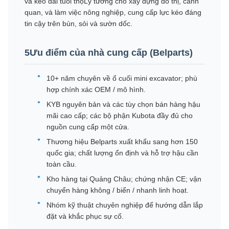
và kéo dài tuổi thọLý tưởng cho xây dựng đô thị, cảnh
quan, và làm việc nông nghiệp, cung cấp lực kéo đáng
tin cậy trên bùn, sỏi và sườn dốc.
5Ưu điểm của nhà cung cấp (Belparts)
10+ năm chuyên về ổ cuối mini excavator; phù
hợp chính xác OEM / mô hình.
KYB nguyên bản và các tùy chọn bán hàng hậu
mãi cao cấp; các bộ phận Kubota đầy đủ cho
nguồn cung cấp một cửa.
Thương hiệu Belparts xuất khẩu sang hơn 150
quốc gia; chất lượng ổn định và hỗ trợ hậu cần
toàn cầu.
Kho hàng tại Quảng Châu; chứng nhận CE; vận
chuyển hàng không / biển / nhanh linh hoạt.
Nhóm kỹ thuật chuyên nghiệp để hướng dẫn lắp
đặt và khắc phục sự cố.