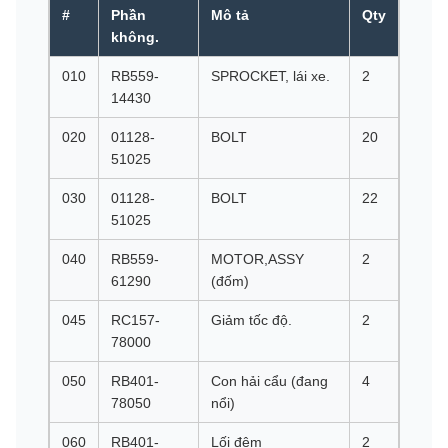
#
Phần
Mô tả
Qty
không.
010
RB559-
SPROCKET, lái xe.
2
14430
020
01128-
BOLT
20
51025
030
01128-
BOLT
22
51025
040
RB559-
MOTOR,ASSY
2
61290
(đốm)
045
RC157-
Giảm tốc độ.
2
78000
050
RB401-
Con hải cẩu (đang
4
78050
nổi)
060
RB401-
Lối đệm
2