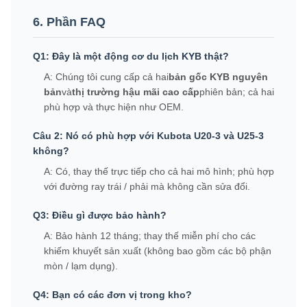
6. Phần FAQ
Q1: Đây là một động cơ du lịch KYB thật?
A: Chúng tôi cung cấp cả hai
bản gốc KYB nguyên
bản
và
thị trường hậu mãi cao cấp
phiên bản; cả hai
phù hợp và thực hiện như OEM.
Câu 2: Nó có phù hợp với Kubota U20-3 và U25-3
không?
A: Có, thay thế trực tiếp cho cả hai mô hình; phù hợp
với đường ray trái / phải mà không cần sửa đổi.
Q3: Điều gì được bảo hành?
A: Bảo hành 12 tháng; thay thế miễn phí cho các
khiếm khuyết sản xuất (không bao gồm các bộ phận
mòn / lạm dụng).
Q4: Bạn có các đơn vị trong kho?