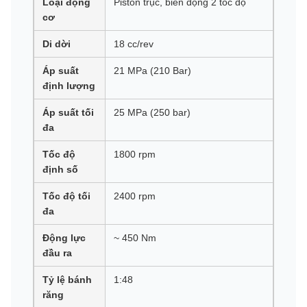
Loại động
Piston trục, biến động 2 tốc độ
cơ
Di dời
18 cc/rev
Áp suất
21 MPa (210 Bar)
định lượng
Áp suất tối
25 MPa (250 bar)
đa
Tốc độ
1800 rpm
định số
Tốc độ tối
2400 rpm
đa
Động lực
~ 450 Nm
đầu ra
Tỷ lệ bánh
1:48
răng