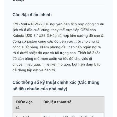
Các đặc điểm chính
KYB MAG-18VP-230F nguyên bản tích hợp động cơ du
lịch và ổ đĩa cuối cùng, thay thế trực tiếp OEM cho
Kubota U20-3 / U25-3.Hộp số hợp kim cường độ cao &
động cơ piston cung cấp độ bền vượt trội cho chu kỳ
công suất nặng. Niêm phong dầu cao cấp ngăn ngừa
rò rỉ dưới nhiệt độ cực và tải trọng cao. Thiết kế 2 tốc
độ cân bằng mô-men xoắn và tốc độ cho việc di
chuyển hiệu quả. Thiết kế nhỏ gọn, bót trên đảm bảo
dễ dàng lắp đặt và bảo trì.
Các thông số kỹ thuật chính xác (Các thông
số tiêu chuẩn của nhà máy)
Điểm đặc
Dữ liệu tham số
tả