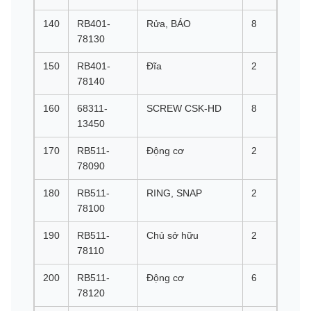
140
RB401-
Rửa, BÁO
8
78130
150
RB401-
Đĩa
2
78140
160
68311-
SCREW CSK-HD
8
13450
170
RB511-
Động cơ
2
78090
180
RB511-
RING, SNAP
2
78100
190
RB511-
Chủ sở hữu
2
78110
200
RB511-
Động cơ
6
78120