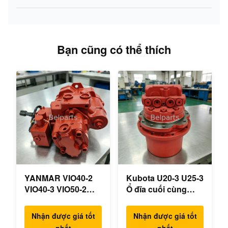
Bạn cũng có thể thích
YANMAR VIO40-2
Kubota U20-3 U25-3
VIO40-3 VIO50-2
Ổ đĩa cuối cùng
VIO50-3 VIO55-2
KYB MAG-18VP-
VIO55-3 Máy bơm
230F Động cơ du
Nhận được giá tốt
Nhận được giá tốt
thủy lực chính OEM
lịch OEM B0240-
nhất
nhất