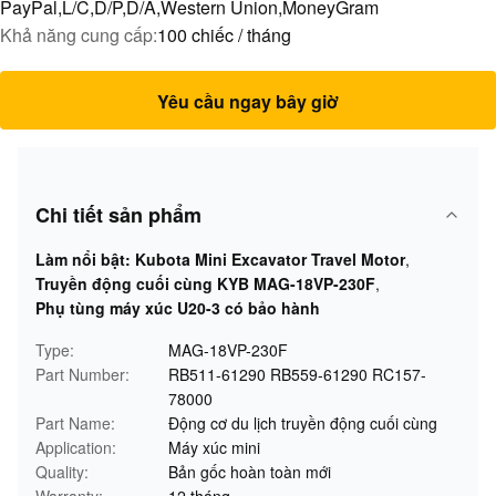
PayPal,L/C,D/P,D/A,Western Union,MoneyGram
Khả năng cung cấp:
100 chiếc / tháng
Yêu cầu ngay bây giờ
Chi tiết sản phẩm
Làm nổi bật:
Kubota Mini Excavator Travel Motor
,
Truyền động cuối cùng KYB MAG-18VP-230F
,
Phụ tùng máy xúc U20-3 có bảo hành
Type:
MAG-18VP-230F
Part Number:
RB511-61290 RB559-61290 RC157-
78000
Part Name:
Động cơ du lịch truyền động cuối cùng
Application:
Máy xúc mini
Quality:
Bản gốc hoàn toàn mới