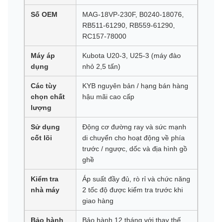
Số OEM
MAG-18VP-230F, B0240-18076,
RB511-61290, RB559-61290,
RC157-78000
Máy áp
Kubota U20-3, U25-3 (máy đào
dụng
nhỏ 2,5 tấn)
Các tùy
KYB nguyên bản / hạng bán hàng
chọn chất
hậu mãi cao cấp
lượng
Sử dụng
Động cơ đường ray và sức mạnh
cốt lõi
di chuyển cho hoạt động về phía
trước / ngược, dốc và địa hình gồ
ghề
Kiểm tra
Áp suất đầy đủ, rò rỉ và chức năng
nhà máy
2 tốc độ được kiểm tra trước khi
giao hàng
Bảo hành
Bảo hành 12 tháng với thay thế