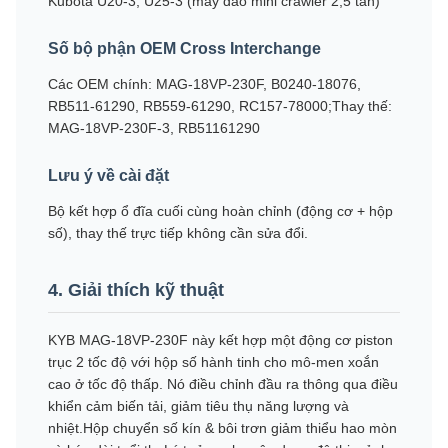
Kubota U20-3, U25-3 (máy đào mini crawler 2,5 tấn)
Số bộ phận OEM Cross Interchange
Các OEM chính: MAG-18VP-230F, B0240-18076,
RB511-61290, RB559-61290, RC157-78000;Thay thế:
MAG-18VP-230F-3, RB51161290
Lưu ý về cài đặt
Bộ kết hợp ổ đĩa cuối cùng hoàn chỉnh (động cơ + hộp
số), thay thế trực tiếp không cần sửa đổi.
4. Giải thích kỹ thuật
KYB MAG-18VP-230F này kết hợp một động cơ piston
trục 2 tốc độ với hộp số hành tinh cho mô-men xoắn
cao ở tốc độ thấp. Nó điều chỉnh đầu ra thông qua điều
khiển cảm biến tải, giảm tiêu thụ năng lượng và
nhiệt.Hộp chuyển số kín & bôi trơn giảm thiểu hao mòn