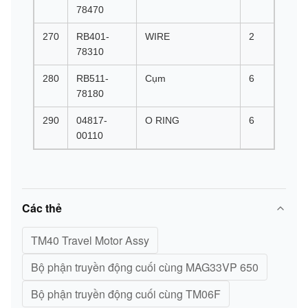
78470
270
RB401-
WIRE
2
78310
280
RB511-
Cụm
6
78180
290
04817-
O RING
6
00110
Các thẻ
TM40 Travel Motor Assy
Bộ phận truyền động cuối cùng MAG33VP 650
Bộ phận truyền động cuối cùng TM06F