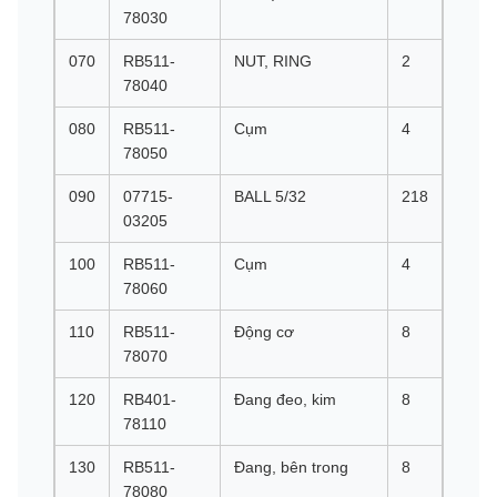
78030
070
RB511-
NUT, RING
2
78040
080
RB511-
Cụm
4
78050
090
07715-
BALL 5/32
218
03205
100
RB511-
Cụm
4
78060
110
RB511-
Động cơ
8
78070
120
RB401-
Đang đeo, kim
8
78110
130
RB511-
Đang, bên trong
8
78080