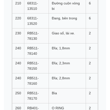
210
68311-
Đường cuộn vòng
6
13510
bi
220
68311-
Đang, bên trong
6
13520
230
RB511-
Giao số, lái xe.
2
78130
240
RB511-
Đĩa; 1,8mm
2
78140
240
RB511-
Đĩa; 2,3mm
2
78150
240
RB511-
Đĩa; 2,8mm
2
78160
250
RB511-
Bìa
2
78170
260
RB401-
O RING
2