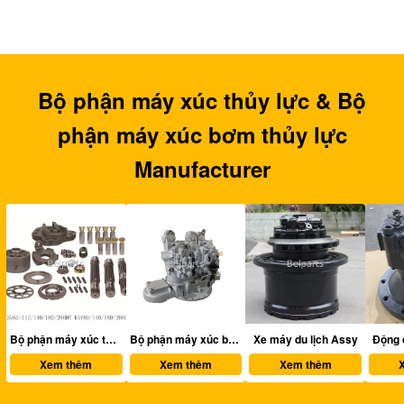
Bộ phận máy xúc thủy lực & Bộ
phận máy xúc bơm thủy lực
Manufacturer
thủy lực
Bộ phận máy xúc bơm thủy lực
Xe máy du lịch Assy
Động cơ swing Assy
Xem thêm
Xem thêm
Xem thêm