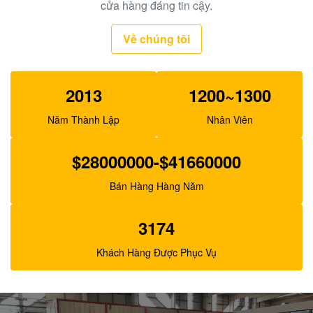
Bơm bánh răng thủy lực XJBN-00385 cho máy xúc
cửa hàng đáng tin cậy.
K3V63 SK100-1 R130
Về chúng tôi
2013
1200~1300
Năm Thành Lập
Nhân Viên
$28000000-$41660000
Bán Hàng Hàng Năm
3174
Khách Hàng Được Phục Vụ