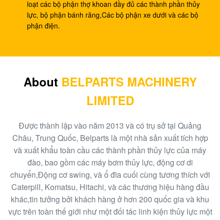
cho SK200-8 SK210-8
loạt các bộ phận thợ khoan đầy đủ các thành phần thủy
lực, bộ phận bánh răng,Các bộ phận xe dưới và các bộ
E330C E345 1932702 1948383 Phụ tùng thủy lực
phận điện.
A8VO200 DH420
Bơm bánh răng thủy lực 708-1L-00413, Bơm thủy lực
Hpv95
About
BELPARTS MACHINERY
Máy xúc HPV160 Bơm bánh răng bên ngoài thủy lực
LIMITED
704-23-30601
Van điều khiển chính máy xúc EC210 EC240
Được thành lập vào năm 2013 và có trụ sở tại Quảng
VOE14532821
Châu, Trung Quốc, Belparts là một nhà sản xuất tích hợp
và xuất khẩu toàn cầu các thành phần thủy lực của máy
Máy xúc PC300-6 Bơm thủy lực loại bánh răng
đào, bao gồm các máy bơm thủy lực, động cơ di
PHV132 708-2H-00181
chuyển,Động cơ swing, và ổ đĩa cuối cùng tương thích với
Caterpill, Komatsu, Hitachi, và các thương hiệu hàng đầu
100 Van điều khiển máy xúc EC290BLC mới
khác,tin tưởng bởi khách hàng ở hơn 200 quốc gia và khu
14511439
vực trên toàn thế giới như một đối tác linh kiện thủy lực một