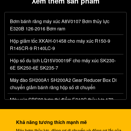
Xem thêm sản phẩm
Bơm bánh răng máy xúc A8V0107 Bơm thủy lực
E320B 126-2016 Bơm ram
Hộp giảm tốc XKAH-01458 cho máy xúc R150-9
R145CR-9 R140LC-9
Hộp số du lịch LQ15V00019F cho máy xúc SK230-
6E SK250-6E SK235-7
Máy đào SH200A1 SH200A2 Gear Reducer Box Di
chuyển giảm bánh răng hộp số di chuyển
Máy xúc SBS80 bơm thí điểm E312C thủy lực 173-
1203 bơm bánh răng chính
Máy xúc AP12 bơm bánh răng thủy lực E320 E325
Khả năng tương thích mạnh mẽ
087-4719 bơm thủy lực
Máy bơm thủy lực, động cơ di chuyển và động cơ lắc của