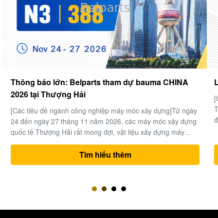
Làm thế nào để chọn một ổ đĩa cuối cùng tốt
[Quan sát ngành công nghiệp máy móc xây dựng toàn cầu]
Trong lĩnh vực máy móc hạng nặng và kỹ thuật vận chuyển
đất, thời gian là tiền bạc và máy xúc là “trái tim” của toàn bộ
dự án. Trong hệ thống điện phức tạp của máy đào, bộ truyền
động cuối cùng (động cơ di chuyển và cụm hộp giảm tốc)
chịu trách ...
Tìm hiểu thêm