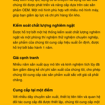
chúng tôi được phát triển và nâng cấp dựa trên các sản
4278696 Bơm bánh răng thủy lực, Bơm Ram thương
phẩm OEM. Một mô hình phù hợp với nhiều mô hình máy,
mại cho ZX225 ZX180 ZX210W
giúp bạn giảm áp lực và chi phí hàng tồn kho.
Máy đào EC240B Hộp giảm tốc bánh răng nhỏ
Kiểm soát chất lượng nghiêm ngặt
14528735 V0E14575732 SA7117-34050
Được hỗ trợ bởi một hệ thống kiểm soát chất lượng nghiêm
ngặt và một phòng thí nghiệm thử nghiệm chuyên nghiệp,
708-25-04014 Bơm bánh răng công nghiệp, Bơm
sản phẩm của chúng tôi cung cấp hiệu suất ổn định, được
piston thủy lực cho máy xúc PC200-5
hỗ trợ bởi bảo hành 1 năm.
Máy xúc PC200-3 Bơm bánh răng thủy lực 708-25-
Giá cạnh tranh
01064
Nhiều năm sản xuất quy mô lớn và kinh nghiệm tích lũy đã
Hộp số du lịch ZX200 9233687, Hộp số giảm tốc
làm giảm đáng kể chi phí sản xuất của chúng tôi, cho phép
9233688
chúng tôi cung cấp các sản phẩm xuất sắc với giá cả phải
chăng.
PC200-6 PC200-7 Hộp giảm tốc bánh răng, Hộp
Cung cấp tại một điểm
giảm tốc động cơ 20Y-27-00301
Với nhiều dây chuyền sản xuất, thiết bị tiên tiến và quan hệ
GM38VB-A-79-131 Hộp số truyền động cuối cùng
đối tác cung cấp đã được thiết lập, chúng tôi cung cấp một