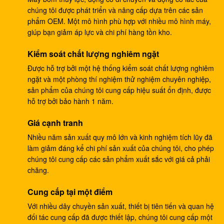
chúng tôi được phát triển và nâng cấp dựa trên các sản
Hộp số du lịch DH220-5 DH220-7 EC210 SANY235
phẩm OEM. Một mô hình phù hợp với nhiều mô hình máy,
S220LC-5
giúp bạn giảm áp lực và chi phí hàng tồn kho.
Máy bơm ram thủy lực 133-6907, Máy bơm thủy lực
Kiểm soát chất lượng nghiêm ngặt
cho máy xúc E330B E345
Được hỗ trợ bởi một hệ thống kiểm soát chất lượng nghiêm
ngặt và một phòng thí nghiệm thử nghiệm chuyên nghiệp,
Bơm chính thủy lực máy xúc DH370-9 370-9 bơm
sản phẩm của chúng tôi cung cấp hiệu suất ổn định, được
bánh răng DH370-7 370-7 K9005449 bơm thí điểm
hỗ trợ bởi bảo hành 1 năm.
Máy xúc SH265 hộp số du lịch SH260 ​​E110B
Giá cạnh tranh
995351 hộp giảm tốc
Nhiều năm sản xuất quy mô lớn và kinh nghiệm tích lũy đã
Máy xúc PSVD2-17E Bơm ram thủy lực PSVD2 EC35
làm giảm đáng kể chi phí sản xuất của chúng tôi, cho phép
VOE11806089 Bơm bánh răng
chúng tôi cung cấp các sản phẩm xuất sắc với giá cả phải
chăng.
Máy xúc E312V1 giảm hành trình E312V2 1107079
Cung cấp tại một điểm
1107080 hộp số hành trình
Với nhiều dây chuyền sản xuất, thiết bị tiên tiến và quan hệ
Hộp số hành trình máy xúc K1011413A DH258-7
đối tác cung cấp đã được thiết lập, chúng tôi cung cấp một