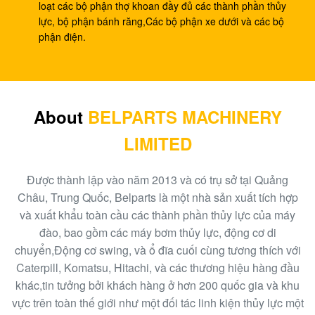
DX260 DH255-5 DX255LC
loạt các bộ phận thợ khoan đầy đủ các thành phần thủy
lực, bộ phận bánh răng,Các bộ phận xe dưới và các bộ
Máy xúc R110-7 giảm hành trình XJDG-00001 31N3-
phận điện.
40040 Hộp số hành trình
Bơm thí điểm máy xúc PC40-6 bơm ram PC40 705-
41-08010 bơm bánh răng thủy lực
About
BELPARTS MACHINERY
Bơm bánh răng máy xúc EC480D EC360 bơm thủy
LIMITED
lực SA7220-00510 chính
Hộp số hành trình Máy xúc EC140B XCM150
Được thành lập vào năm 2013 và có trụ sở tại Quảng
MBEB170 VOE14573820 giảm hành trình
Châu, Trung Quốc, Belparts là một nhà sản xuất tích hợp
và xuất khẩu toàn cầu các thành phần thủy lực của máy
Máy xúc EC460 bơm thí điểm bơm bánh răng thủy lực
đào, bao gồm các máy bơm thủy lực, động cơ di
SA8230-08830 bơm ram
chuyển,Động cơ swing, và ổ đĩa cuối cùng tương thích với
Caterpill, Komatsu, Hitachi, và các thương hiệu hàng đầu
Máy xúc SK140-8 Hộp số du lịch SK140SR
khác,tin tưởng bởi khách hàng ở hơn 200 quốc gia và khu
YY15V00035F1
vực trên toàn thế giới như một đối tác linh kiện thủy lực một