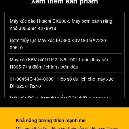
Xem thêm sản phẩm
Máy xúc đào Hitachi EX200-5 Máy bơm bánh răng
nhỏ 3055594 4276918
Bơm thủy lực Máy xúc EC360 K3V180 SA7220-
00510
Máy xúc K5V140DTP 31N8-10011 bơm thủy lực
R305-7 thí điểm / chính / bơm dầu
01-00454C 404-00001 Hộp số du lịch cho máy xúc
DH225-7 R210
Máy xúc PC55 bơm thí điểm PC50MR-2 4466797
bơm bánh răng chính thủy lực
Máy đào 330C A8V0200 bơm thí điểm E330C thủy
Khả năng tương thích mạnh mẽ
lực E345B 274-2491 345 bơm ram DH420
Máy bơm thủy lực, động cơ di chuyển và động cơ lắc của