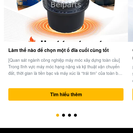
Các nhà sản xuất bộ phận máy đào thủy lực tốt
nhất ở Trung Quốc.
Belparts Machinery Limited là một nhà cung cấp hàng đầu
thế giới chuyên về các bộ phận máy đào thủy lực hiệu suất
cao.công ty đã củng cố danh tiếng của mình như là một đối
tác đáng tin cậy cho các giải pháp thiết bị nặng trên toàn thế
giới. 1- Chuyên môn ngành công nghiệp và chuyên mônMột
Tìm hiểu thêm
thập kỷ xu...