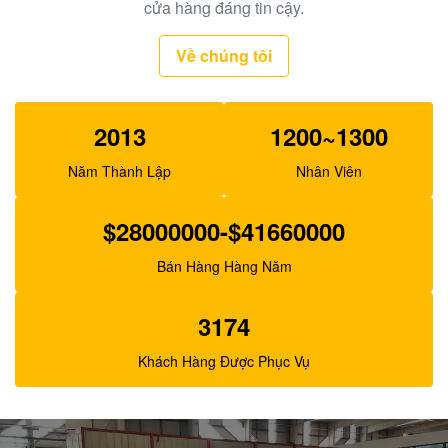
Bơm thí điểm máy xúc Belparts SBS140 cho E325C
cửa hàng đáng tin cậy.
E324 200-3343
Về chúng tôi
2013
1200~1300
Năm Thành Lập
Nhân Viên
$28000000-$41660000
Bán Hàng Hàng Năm
3174
Khách Hàng Được Phục Vụ