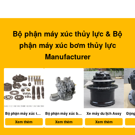
Bộ phận máy xúc thủy lực & Bộ
phận máy xúc bơm thủy lực
Manufacturer
thủy lực
Bộ phận máy xúc bơm thủy lực
Xe máy du lịch Assy
Động cơ swing Assy
Xem thêm
Xem thêm
Xem thêm