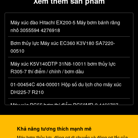
Xem thêm sản phẩm
Máy xúc đào Hitachi EX200-5 Máy bơm bánh răng
nhỏ 3055594 4276918
Bơm thủy lực Máy xúc EC360 K3V180 SA7220-
00510
Máy xúc K5V140DTP 31N8-10011 bơm thủy lực
R305-7 thí điểm / chính / bơm dầu
01-00454C 404-00001 Hộp số du lịch cho máy xúc
DH225-7 R210
Máy xúc PC55 bơm thí điểm PC50MR-2 4466797
bơm bánh răng chính thủy lực
Máy đào 330C A8V0200 bơm thí điểm E330C thủy
Khả năng tương thích mạnh mẽ
lực E345B 274-2491 345 bơm ram DH420
Máy bơm thủy lực, động cơ di chuyển và động cơ lắc của