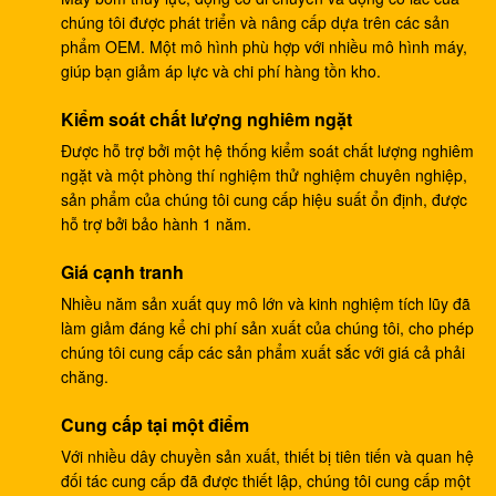
chúng tôi được phát triển và nâng cấp dựa trên các sản
Hộp số du lịch DH220-5 DH220-7 EC210 SANY235
phẩm OEM. Một mô hình phù hợp với nhiều mô hình máy,
S220LC-5
giúp bạn giảm áp lực và chi phí hàng tồn kho.
Máy bơm ram thủy lực 133-6907, Máy bơm thủy lực
Kiểm soát chất lượng nghiêm ngặt
cho máy xúc E330B E345
Được hỗ trợ bởi một hệ thống kiểm soát chất lượng nghiêm
ngặt và một phòng thí nghiệm thử nghiệm chuyên nghiệp,
Bơm chính thủy lực máy xúc DH370-9 370-9 bơm
sản phẩm của chúng tôi cung cấp hiệu suất ổn định, được
bánh răng DH370-7 370-7 K9005449 bơm thí điểm
hỗ trợ bởi bảo hành 1 năm.
Máy xúc SH265 hộp số du lịch SH260 ​​E110B
Giá cạnh tranh
995351 hộp giảm tốc
Nhiều năm sản xuất quy mô lớn và kinh nghiệm tích lũy đã
Máy xúc PSVD2-17E Bơm ram thủy lực PSVD2 EC35
làm giảm đáng kể chi phí sản xuất của chúng tôi, cho phép
VOE11806089 Bơm bánh răng
chúng tôi cung cấp các sản phẩm xuất sắc với giá cả phải
chăng.
Máy xúc E312V1 giảm hành trình E312V2 1107079
Cung cấp tại một điểm
1107080 hộp số hành trình
Với nhiều dây chuyền sản xuất, thiết bị tiên tiến và quan hệ
Hộp số hành trình máy xúc K1011413A DH258-7
đối tác cung cấp đã được thiết lập, chúng tôi cung cấp một