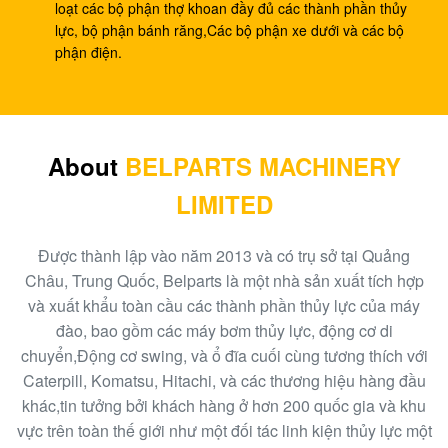
DX260 DH255-5 DX255LC
loạt các bộ phận thợ khoan đầy đủ các thành phần thủy
lực, bộ phận bánh răng,Các bộ phận xe dưới và các bộ
Máy xúc R110-7 giảm hành trình XJDG-00001 31N3-
phận điện.
40040 Hộp số hành trình
Bơm thí điểm máy xúc PC40-6 bơm ram PC40 705-
41-08010 bơm bánh răng thủy lực
About
BELPARTS MACHINERY
Bơm bánh răng máy xúc EC480D EC360 bơm thủy
LIMITED
lực SA7220-00510 chính
Hộp số hành trình Máy xúc EC140B XCM150
Được thành lập vào năm 2013 và có trụ sở tại Quảng
MBEB170 VOE14573820 giảm hành trình
Châu, Trung Quốc, Belparts là một nhà sản xuất tích hợp
và xuất khẩu toàn cầu các thành phần thủy lực của máy
Máy xúc EC460 bơm thí điểm bơm bánh răng thủy lực
đào, bao gồm các máy bơm thủy lực, động cơ di
SA8230-08830 bơm ram
chuyển,Động cơ swing, và ổ đĩa cuối cùng tương thích với
Caterpill, Komatsu, Hitachi, và các thương hiệu hàng đầu
Máy xúc SK140-8 Hộp số du lịch SK140SR
khác,tin tưởng bởi khách hàng ở hơn 200 quốc gia và khu
YY15V00035F1
vực trên toàn thế giới như một đối tác linh kiện thủy lực một