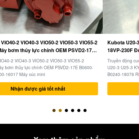
Kubota U20-3 U25-3 Ổ đĩa cuối cùng KYB MAG-
18VP-230F Động cơ du lịch OEM B0240-18076
RB511-61290 RB559-61290 RC157-78000 cho các
Truyền động cuối cùng cho Phụ tùng Máy xúc mini Kubota
bộ phận máy xúc mini
U20-3 U25-3 KYB MAG-18VP-230F Động cơ di chuyển
B0240-18076 RB511-61290 RB559-61290 RC157-78000
Nhận được giá tốt nhất