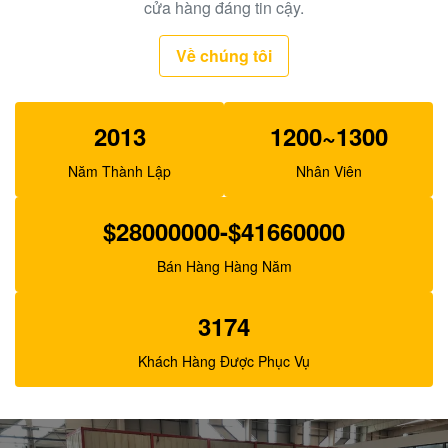
Bơm thí điểm máy xúc Belparts SBS140 cho E325C
cửa hàng đáng tin cậy.
E324 200-3343
Về chúng tôi
2013
1200~1300
Năm Thành Lập
Nhân Viên
$28000000-$41660000
Bán Hàng Hàng Năm
3174
Khách Hàng Được Phục Vụ