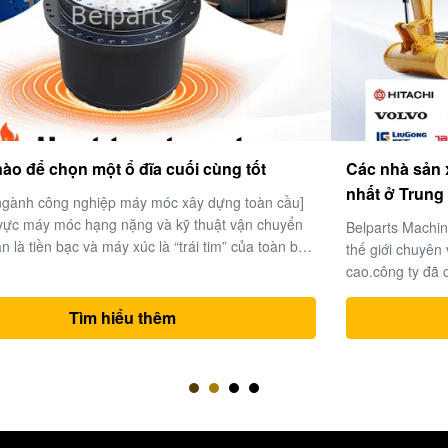
Các nhà sản xuất bộ phận máy đào thủy lực tốt
nhất ở Trung Quốc.
Belparts Machinery Limited là một nhà cung cấp hàng đầu
thế giới chuyên về các bộ phận máy đào thủy lực hiệu suất
cao.công ty đã củng cố danh tiếng của mình như là một đối
tác đáng tin cậy cho các giải pháp thiết bị nặng trên toàn thế
giới. 1- Chuyên môn ngành công nghiệp và chuyên mônMột
Tìm hiểu thêm
thập kỷ xu...