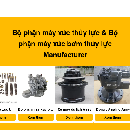
Bộ phận máy xúc thủy lực & Bộ
phận máy xúc bơm thủy lực
Manufacturer
thủy lực
Bộ phận máy xúc bơm thủy lực
Xe máy du lịch Assy
Động cơ swing Assy
Xem thêm
Xem thêm
Xem thêm