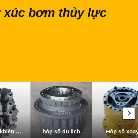
 xúc bơm thủy lực
Van điều khiển máy xúc
hộp số du lịch
Hộp số xoa