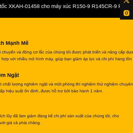
 XKAH-01458 cho máy xúc R150-9 R145CR-9 R140LC-9
ch Mạnh Mẽ
 chuyển và động cơ lắc của chúng tôi được phát triển và nâng cấp dựa
ợp với nhiều mô hình máy, giúp bạn giảm áp lực và chi phí hàng tồn
êm Ngặt
át chất lượng nghiêm ngặt và một phòng thí nghiệm thử nghiệm chuyê
ấp hiệu suất ổn định, được hỗ trợ bởi bảo hành 1 năm.
ch lũy đã làm giảm đáng kể chi phí sản xuất của chúng tôi, cho
ới giá cả phải chăng.