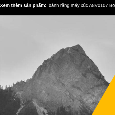
Xem thêm sản phẩm:
Bơm bánh răng máy xúc A8V0107 Bơm th