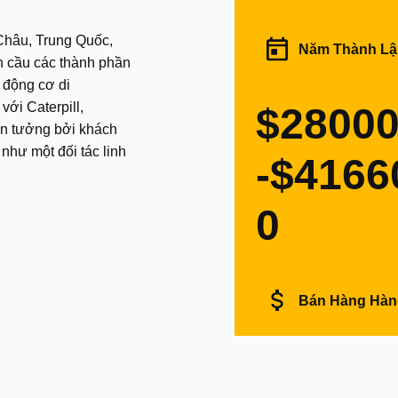
Châu, Trung Quốc,
Năm Thành Lậ
àn cầu các thành phần
 động cơ di
$2800
in tưởng bởi khách
như một đối tác linh
-$4166
0
Bán Hàng Hà