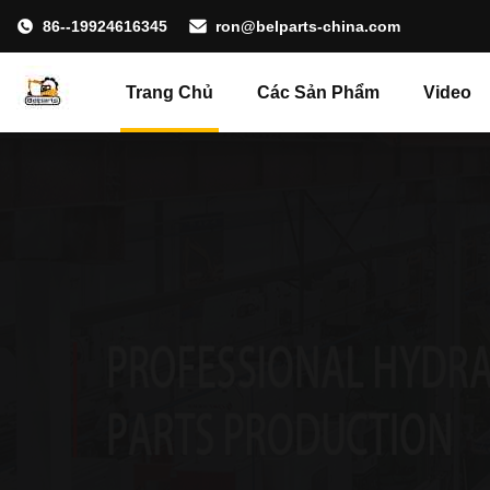
86--19924616345
ron@belparts-china.com
Trang Chủ
Các Sản Phẩm
Video