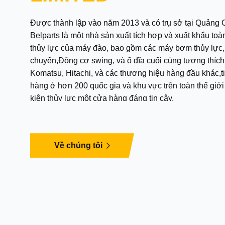
Được thành lập vào năm 2013 và có trụ sở tại Quảng 
Belparts là một nhà sản xuất tích hợp và xuất khẩu to
thủy lực của máy đào, bao gồm các máy bơm thủy lực,
chuyển,Động cơ swing, và ổ đĩa cuối cùng tương thích với Caterpill,
Komatsu, Hitachi, và các thương hiệu hàng đầu khác,t
hàng ở hơn 200 quốc gia và khu vực trên toàn thế giới 
kiện thủy lực một cửa hàng đáng tin cậy.
Về chúng tôi