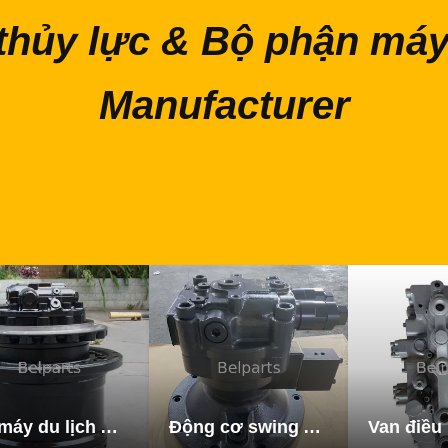
thủy lực & Bộ phận máy
Manufacturer
Xe máy du lịch Assy
Động cơ swing Assy