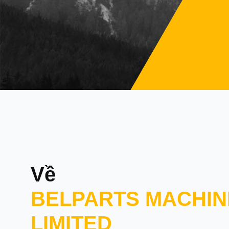
Về
BELPARTS MACHIN
LIMITED