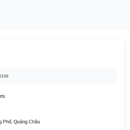
0130
rts
g Phố, Quảng Châu