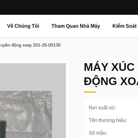
Về Chúng Tôi
Tham Quan Nhà Máy
Kiểm Soát
ruyền động xoay 201-26-00130
MÁY XÚC
ĐỘNG XOA
Nơi xuất xứ:
Tên thương hiệu:
Số mẫu: