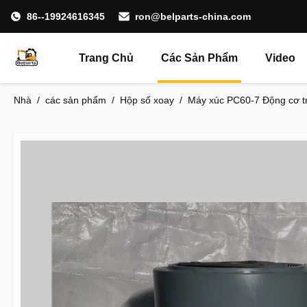
86--19924616345
ron@belparts-china.com
Trang Chủ
Các Sản Phẩm
Video
Nhà
/
các sản phẩm
/
Hộp số xoay
/
Máy xúc PC60-7 Động cơ t