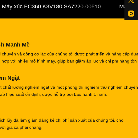
 xúc EC360 K3V180 SA7220-00510
Máy xúc K5V
ch Mạnh Mẽ
 chuyển và động cơ lắc của chúng tôi được phát triển và nâng cấp dựa
ợp với nhiều mô hình máy, giúp bạn giảm áp lực và chi phí hàng tồn
êm Ngặt
át chất lượng nghiêm ngặt và một phòng thí nghiệm thử nghiệm chuyê
ấp hiệu suất ổn định, được hỗ trợ bởi bảo hành 1 năm.
ch lũy đã làm giảm đáng kể chi phí sản xuất của chúng tôi, cho
ới giá cả phải chăng.