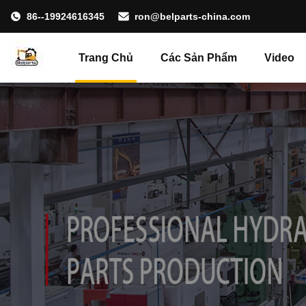
86--19924616345
ron@belparts-china.com
Trang Chủ
Các Sản Phẩm
Video