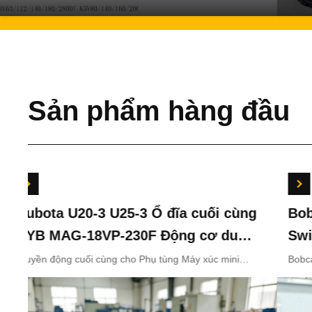
Sản phẩm hàng đầu
Kubota U20-3 U25-3 Ổ đĩa cuối cùng
Bobc
KYB MAG-18VP-230F Động cơ du
Swin
lịch OEM B0240-18076 RB511-61290
7024
Truyền động cuối cùng cho Phụ tùng Máy xúc mini
Bobcat 
Kubota U20-3 U25-3 KYB MAG-18VP-230F Động cơ di
xoay 7
RB559-61290 RC157-78000 cho các
chuyển B0240-18076 RB511-61290 RB559-61290
bộ phận máy xúc mini
RC157-78000