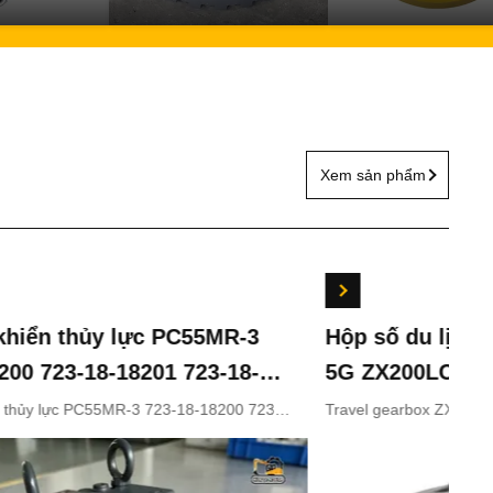
Xem sản phẩm
hiển thủy lực PC55MR-3
Hộp số du lịch Z
00 723-18-18201 723-18-
5G ZX200LC-3 ZX
các bộ phận chính hãng
ZX330-5 9243839
thủy lực PC55MR-3 723-18-18200 723-
Travel gearbox ZX240LC
-18202 cho các bộ phận chính hãng
ZX210LC-5G ZX330-3 ZX
úc KOMATSU
9281920 9281921
OMATSU
9233692 9281920 9281921
Appliion Excavator Part n