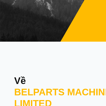
Về
BELPARTS MACHIN
LIMITED