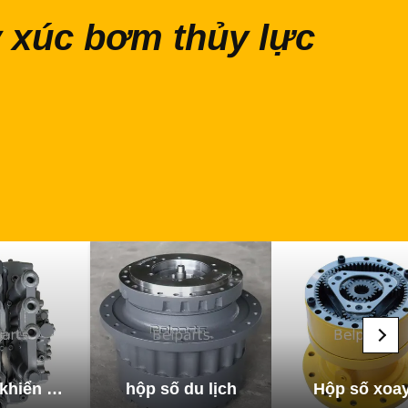
 xúc bơm thủy lực
Van điều khiển máy xúc
hộp số du lịch
Hộp số xoa