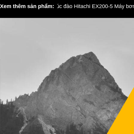
Xem thêm sản phẩm:
Máy xúc đào Hitachi EX200-5 Máy bơm bá