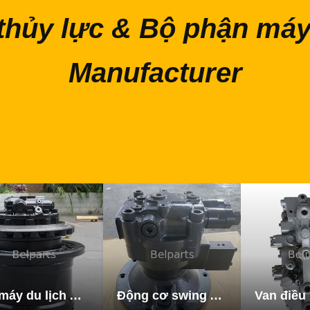
thủy lực & Bộ phận máy
Manufacturer
Xe máy du lịch Assy
Động cơ swing Assy