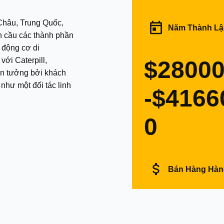
Châu, Trung Quốc,
Năm Thành Lậ
àn cầu các thành phần
 động cơ di
$2800
in tưởng bởi khách
như một đối tác linh
-$4166
0
Bán Hàng Hà