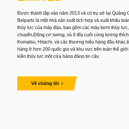
Được thành lập vào năm 2013 và có trụ sở tại Quảng 
Belparts là một nhà sản xuất tích hợp và xuất khẩu to
thủy lực của máy đào, bao gồm các máy bơm thủy lực,
chuyển,Động cơ swing, và ổ đĩa cuối cùng tương thích với Caterpill,
Komatsu, Hitachi, và các thương hiệu hàng đầu khác,t
hàng ở hơn 200 quốc gia và khu vực trên toàn thế giới 
kiện thủy lực một cửa hàng đáng tin cậy.
Về chúng tôi