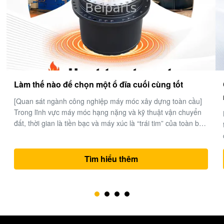
Các nhà sản xuất bộ phận máy đào thủy lực tốt
nhất ở Trung Quốc.
Belparts Machinery Limited là một nhà cung cấp hàng đầu
thế giới chuyên về các bộ phận máy đào thủy lực hiệu suất
cao.công ty đã củng cố danh tiếng của mình như là một đối
tác đáng tin cậy cho các giải pháp thiết bị nặng trên toàn thế
giới. 1- Chuyên môn ngành công nghiệp và chuyên mônMột
Tìm hiểu thêm
thập kỷ xu...