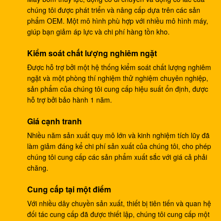
chúng tôi được phát triển và nâng cấp dựa trên các sản
Hộp số du lịch DH220-5 DH220-7 EC210 SANY235
phẩm OEM. Một mô hình phù hợp với nhiều mô hình máy,
S220LC-5
giúp bạn giảm áp lực và chi phí hàng tồn kho.
Máy bơm ram thủy lực 133-6907, Máy bơm thủy lực
Kiểm soát chất lượng nghiêm ngặt
cho máy xúc E330B E345
Được hỗ trợ bởi một hệ thống kiểm soát chất lượng nghiêm
ngặt và một phòng thí nghiệm thử nghiệm chuyên nghiệp,
Bơm chính thủy lực máy xúc DH370-9 370-9 bơm
sản phẩm của chúng tôi cung cấp hiệu suất ổn định, được
bánh răng DH370-7 370-7 K9005449 bơm thí điểm
hỗ trợ bởi bảo hành 1 năm.
Máy xúc SH265 hộp số du lịch SH260 ​​E110B
Giá cạnh tranh
995351 hộp giảm tốc
Nhiều năm sản xuất quy mô lớn và kinh nghiệm tích lũy đã
Máy xúc PSVD2-17E Bơm ram thủy lực PSVD2 EC35
làm giảm đáng kể chi phí sản xuất của chúng tôi, cho phép
VOE11806089 Bơm bánh răng
chúng tôi cung cấp các sản phẩm xuất sắc với giá cả phải
chăng.
Máy xúc E312V1 giảm hành trình E312V2 1107079
Cung cấp tại một điểm
1107080 hộp số hành trình
Với nhiều dây chuyền sản xuất, thiết bị tiên tiến và quan hệ
Hộp số hành trình máy xúc K1011413A DH258-7
đối tác cung cấp đã được thiết lập, chúng tôi cung cấp một