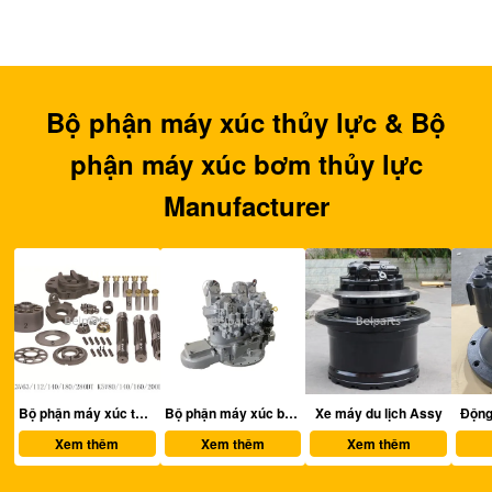
Bộ phận máy xúc thủy lực & Bộ
phận máy xúc bơm thủy lực
Manufacturer
thủy lực
Bộ phận máy xúc bơm thủy lực
Xe máy du lịch Assy
Động cơ swing Assy
Xem thêm
Xem thêm
Xem thêm