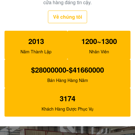
Bơm thí điểm máy xúc Belparts SBS140 cho E325C
cửa hàng đáng tin cậy.
E324 200-3343
Về chúng tôi
2013
1200~1300
Năm Thành Lập
Nhân Viên
$28000000-$41660000
Bán Hàng Hàng Năm
3174
Khách Hàng Được Phục Vụ