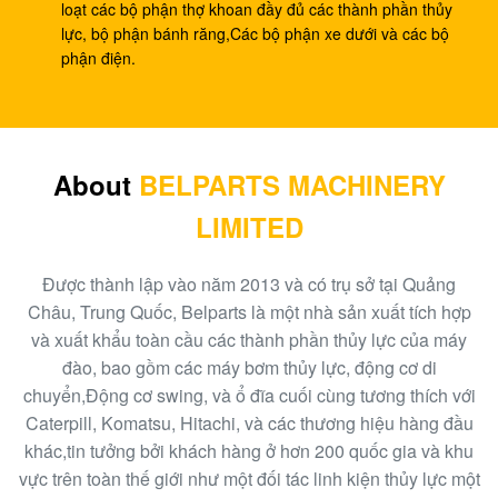
DX260 DH255-5 DX255LC
loạt các bộ phận thợ khoan đầy đủ các thành phần thủy
lực, bộ phận bánh răng,Các bộ phận xe dưới và các bộ
Máy xúc R110-7 giảm hành trình XJDG-00001 31N3-
phận điện.
40040 Hộp số hành trình
Bơm thí điểm máy xúc PC40-6 bơm ram PC40 705-
41-08010 bơm bánh răng thủy lực
About
BELPARTS MACHINERY
Bơm bánh răng máy xúc EC480D EC360 bơm thủy
LIMITED
lực SA7220-00510 chính
Hộp số hành trình Máy xúc EC140B XCM150
Được thành lập vào năm 2013 và có trụ sở tại Quảng
MBEB170 VOE14573820 giảm hành trình
Châu, Trung Quốc, Belparts là một nhà sản xuất tích hợp
và xuất khẩu toàn cầu các thành phần thủy lực của máy
Máy xúc EC460 bơm thí điểm bơm bánh răng thủy lực
đào, bao gồm các máy bơm thủy lực, động cơ di
SA8230-08830 bơm ram
chuyển,Động cơ swing, và ổ đĩa cuối cùng tương thích với
Caterpill, Komatsu, Hitachi, và các thương hiệu hàng đầu
Máy xúc SK140-8 Hộp số du lịch SK140SR
khác,tin tưởng bởi khách hàng ở hơn 200 quốc gia và khu
YY15V00035F1
vực trên toàn thế giới như một đối tác linh kiện thủy lực một