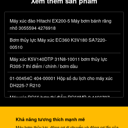
Xem thêm sản phẩm
Máy xúc đào Hitachi EX200-5 Máy bơm bánh răng
nhỏ 3055594 4276918
Bơm thủy lực Máy xúc EC360 K3V180 SA7220-
00510
Máy xúc K5V140DTP 31N8-10011 bơm thủy lực
R305-7 thí điểm / chính / bơm dầu
01-00454C 404-00001 Hộp số du lịch cho máy xúc
DH225-7 R210
Máy xúc PC55 bơm thí điểm PC50MR-2 4466797
bơm bánh răng chính thủy lực
Máy đào 330C A8V0200 bơm thí điểm E330C thủy
Khả năng tương thích mạnh mẽ
lực E345B 274-2491 345 bơm ram DH420
Máy bơm thủy lực, động cơ di chuyển và động cơ lắc của