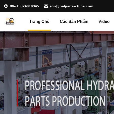
86--19924616345
ron@belparts-china.com
Trang Chủ
Các Sản Phẩm
Video