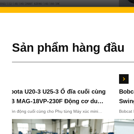
Sản phẩm hàng đầu
Kubota U20-3 U25-3 Ổ đĩa cuối cùng
Bobc
KYB MAG-18VP-230F Động cơ du
Swin
lịch OEM B0240-18076 RB511-61290
7024
Truyền động cuối cùng cho Phụ tùng Máy xúc mini
Bobcat 
Kubota U20-3 U25-3 KYB MAG-18VP-230F Động cơ di
xoay 7
RB559-61290 RC157-78000 cho các
chuyển B0240-18076 RB511-61290 RB559-61290
bộ phận máy xúc mini
RC157-78000