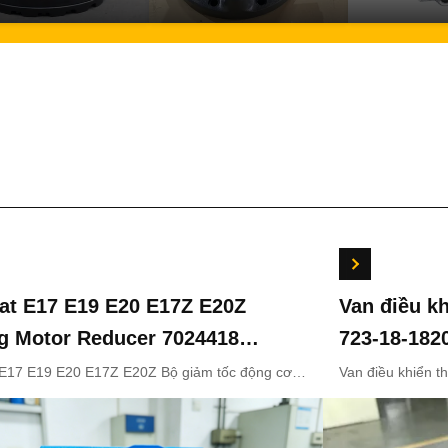
at E17 E19 E20 E17Z E20Z
Van điều k
g Motor Reducer 7024418
723-18-182
419 Cho máy đào mini
18202 cho 
E17 E19 E20 E17Z E20Z Bộ giảm tốc động cơ
Van điều khiển 
024418 7024419 cho máy xúc mini OEM
18-18201 723-18
của máy x
của máy xúc K