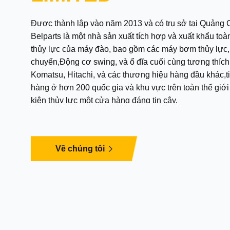
Được thành lập vào năm 2013 và có trụ sở tại Quảng 
Belparts là một nhà sản xuất tích hợp và xuất khẩu to
thủy lực của máy đào, bao gồm các máy bơm thủy lực,
chuyển,Động cơ swing, và ổ đĩa cuối cùng tương thích với Caterpill,
Komatsu, Hitachi, và các thương hiệu hàng đầu khác,t
hàng ở hơn 200 quốc gia và khu vực trên toàn thế giới 
kiện thủy lực một cửa hàng đáng tin cậy.
Về chúng tôi