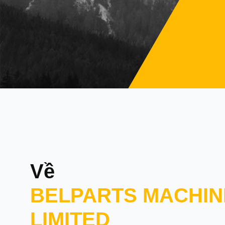
Về
BELPARTS MACHIN
LIMITED