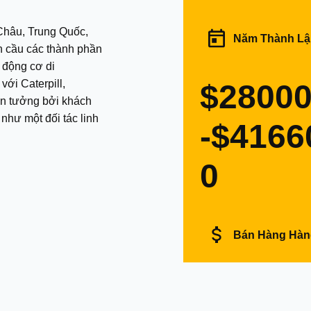
Châu, Trung Quốc,
Năm Thành Lậ
àn cầu các thành phần
 động cơ di
$2800
in tưởng bởi khách
như một đối tác linh
-$4166
0
Bán Hàng Hà