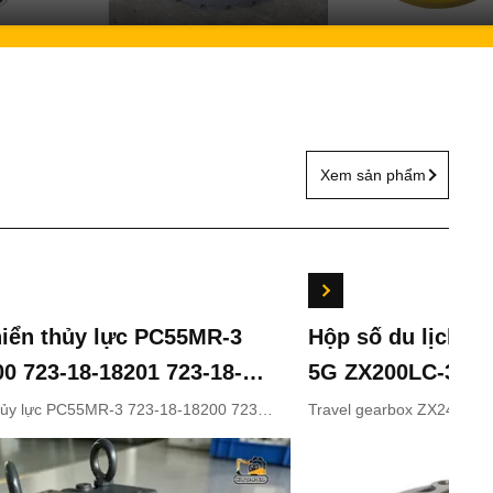
Xem sản phẩm
hiển thủy lực PC55MR-3
Hộp số du lịch Z
00 723-18-18201 723-18-
5G ZX200LC-3 ZX
các bộ phận chính hãng
ZX330-5 9243839
thủy lực PC55MR-3 723-18-18200 723-
Travel gearbox ZX240LC
-18202 cho các bộ phận chính hãng
ZX210LC-5G ZX330-3 ZX
úc KOMATSU
9281920 9281921
OMATSU
9233692 9281920 9281921
Appliion Excavator Part n