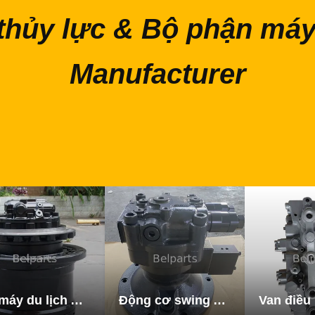
thủy lực & Bộ phận máy
Manufacturer
Xe máy du lịch Assy
Động cơ swing Assy