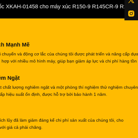
XKAH-01458 cho máy xúc R150-9 R145CR-9 R140LC-9
ch Mạnh Mẽ
 chuyển và động cơ lắc của chúng tôi được phát triển và nâng cấp dựa
ợp với nhiều mô hình máy, giúp bạn giảm áp lực và chi phí hàng tồn
êm Ngặt
át chất lượng nghiêm ngặt và một phòng thí nghiệm thử nghiệm chuyê
ấp hiệu suất ổn định, được hỗ trợ bởi bảo hành 1 năm.
ch lũy đã làm giảm đáng kể chi phí sản xuất của chúng tôi, cho
ới giá cả phải chăng.