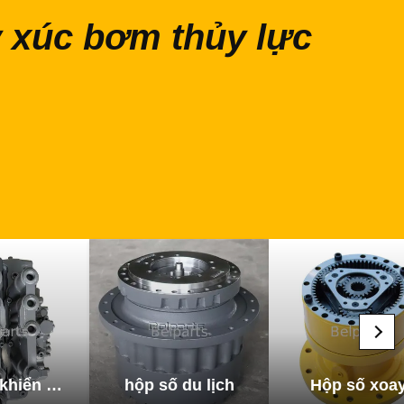
 xúc bơm thủy lực
Van điều khiển máy xúc
hộp số du lịch
Hộp số xoa