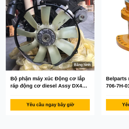
Băng hình
Bộ phận máy xúc Động cơ lắp
Belparts
ráp động cơ diesel Assy DX480
706-7H-0
cho Doosan K1005735B
xây dựng
Yêu cầu ngay bây giờ
Yê