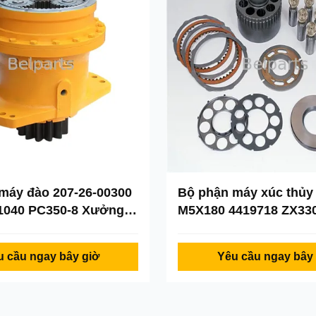
 máy đào 207-26-00300
Bộ phận máy xúc thủy
1040 PC350-8 Xưởng
M5X180 4419718 ZX330
 máy đào hộp số xoay
Bộ phận động cơ của H
u cầu ngay bây giờ
Yêu cầu ngay bây 