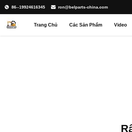
86--19924616345
ron@belparts-china.com
Trang Chủ
Các Sản Phẩm
Video
Rấ