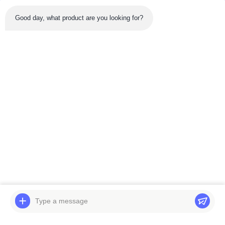
Good day, what product are you looking for?
Sản phẩm mới nhất
Băng hình
Máy bơm thủy lực
Máy xúc ZX120-3 Thiết
Rexroth A10VO76 cho
bị xoay ZX120 Hộp số