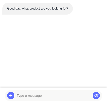
Good day, what product are you looking for?
Sản phẩm mới nhất
Băng hình
Hộp số du lịch Hitachi
Hộp số du lịch Hitachi
EX200-2 Nhện mang
EX300-5 Nhện mang