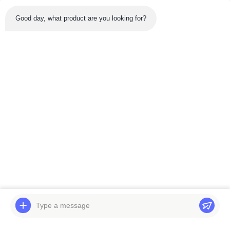
Good day, what product are you looking for?
Sản phẩm mới nhất
Băng hình
Băng hình
Máy xúc DH370-7 Bộ
Máy đào thủy lực R220
phận máy xúc thủy lực
R225-5-9 van điều