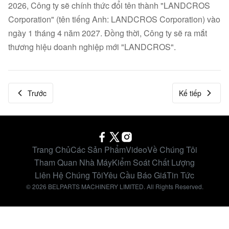
2026, Công ty sẽ chính thức đổi tên thành "LANDCROS
Corporation" (tên tiếng Anh: LANDCROS Corporation) vào
ngày 1 tháng 4 năm 2027. Đồng thời, Công ty sẽ ra mắt
thương hiệu doanh nghiệp mới "LANDCROS".
Trước
Kế tiếp
Trang Chủ
Các Sản Phẩm
Video
Về Chúng Tôi
Tham Quan Nhà Máy
Kiểm Soát Chất Lượng
Liên Hệ Chúng Tôi
Yêu Cầu Báo Giá
Tin Tức
© 2026 BELPARTS MACHINERY LIMITED. All Rights Reserved.