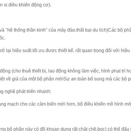
 vị điều khiển động cơ).
o" và "hệ thống thần kinh" của máy đào.thất bại du lịch)Các bộ 
ốc.
 lại hiệu suất tối ưu được thiết kế, rất quan trọng đối với hiệ
 động (cho thuê thiết bị, lao động không làm việc, hình phạt trì 
 biệt về giá của một bộ phận mớiSự an toàn bổ sung mà các bộ 
g nghệ phát triển nhanh:
 bảng mạch cho các cảm biến mới hơn, bộ điều khiển mô hình mớ
ng bộ phận này có độ khoan dung rất chặt chẽ.bọc) có thể đấu 