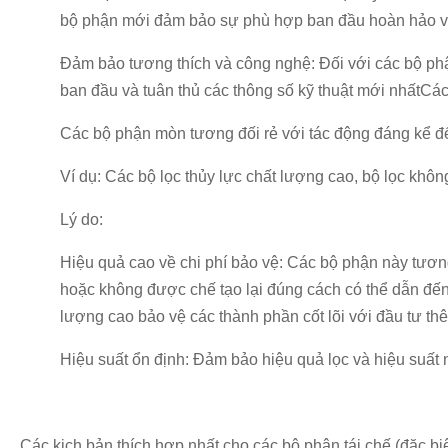
bộ phận mới đảm bảo sự phù hợp ban đầu hoàn hảo và
Đảm bảo tương thích và công nghệ: Đối với các bộ phậ
ban đầu và tuân thủ các thông số kỹ thuật mới nhấtCác
Các bộ phận mòn tương đối rẻ với tác động đáng kể đ
Ví dụ: Các bộ lọc thủy lực chất lượng cao, bộ lọc khôn
Lý do:
Hiệu quả cao về chi phí bảo vệ: Các bộ phận này tương 
hoặc không được chế tạo lại đúng cách có thể dẫn đ
lượng cao bảo vệ các thành phần cốt lõi với đầu tư thêm
Hiệu suất ổn định: Đảm bảo hiệu quả lọc và hiệu suất 
Các kịch bản thích hợp nhất cho các bộ phận tái chế (đặc bi