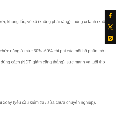
ới, khung lắc, vỏ xô (không phải răng), thùng xi lanh (không
 và chức năng ở mức 30% -60% chi phí của một bộ phận mới.
n đúng cách (NDT, giảm căng thẳng), sức mạnh và tuổi thọ
i xoay (yêu cầu kiểm tra / sửa chữa chuyên nghiệp).