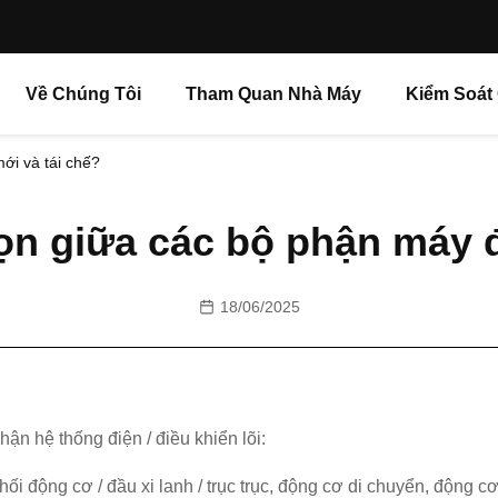
Về Chúng Tôi
Tham Quan Nhà Máy
Kiểm Soát
ới và tái chế?
ọn giữa các bộ phận máy đ
18/06/2025
ận hệ thống điện / điều khiển lõi:
hối động cơ / đầu xi lanh / trục trục, động cơ di chuyển, động c