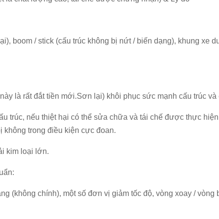
), boom / stick (cấu trúc không bị nứt / biến dạng), khung xe dư
 này là rất đắt tiền mới.Sơn lại) khôi phục sức mạnh cấu trúc
u trúc, nếu thiệt hại có thể sửa chữa và tái chế được thực hiệ
ị không trong điều kiện cực đoan.
i kim loại lớn.
uẩn:
 (không chính), một số đơn vị giảm tốc độ, vòng xoay / vòng b