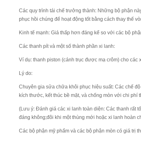
Các quy trình tái chế trưởng thành: Những bộ phận n
phục hồi chúng để hoạt động tốt bằng cách thay thế vòn
Kinh tế mạnh: Giá thấp hơn đáng kể so với các bộ phận
Các thanh pít và một số thành phần xi lanh:
Ví dụ: thanh piston (cánh trục được mạ crôm) cho các xi
Lý do:
Chuyên gia sửa chữa khôi phục hiệu suất: Các chế độ 
kích thước, kết thúc bề mặt, và chống mòn với chi phí
(Lưu ý: Đánh giá các xi lanh toàn diện: Các thanh rấ
đáng không;đôi khi một thùng mới hoặc xi lanh hoàn ch
Các bộ phận mỹ phẩm và các bộ phận mòn có giá trị th