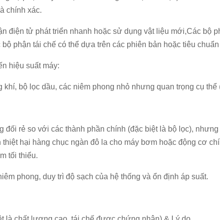
 chính xác.
n điện tử phát triển nhanh hoặc sử dụng vật liệu mới,Các bộ 
 bộ phận tái chế có thể dựa trên các phiên bản hoặc tiêu chuẩn
ến hiệu suất máy:
g khí, bộ lọc dầu, các niêm phong nhỏ nhưng quan trọng cụ thể 
đối rẻ so với các thành phần chính (đặc biệt là bộ lọc), nhưng
ến thiệt hại hàng chục ngàn đô la cho máy bơm hoặc động cơ 
 tối thiểu.
niêm phong, duy trì độ sạch của hệ thống và ổn định áp suất.
ệt là chất lượng cao, tái chế được chứng nhận) & Lý do