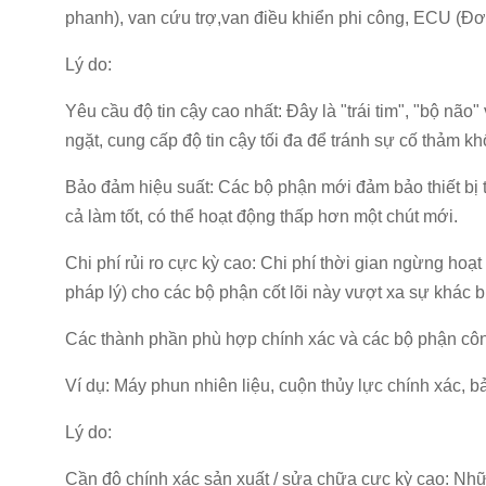
phanh), van cứu trợ,van điều khiển phi công, ECU (Đơn
Lý do:
Yêu cầu độ tin cậy cao nhất: Đây là "trái tim", "bộ nã
ngặt, cung cấp độ tin cậy tối đa để tránh sự cố thảm kh
Bảo đảm hiệu suất: Các bộ phận mới đảm bảo thiết bị trở
cả làm tốt, có thể hoạt động thấp hơn một chút mới.
Chi phí rủi ro cực kỳ cao: Chi phí thời gian ngừng hoạt
pháp lý) cho các bộ phận cốt lõi này vượt xa sự khác
Các thành phần phù hợp chính xác và các bộ phận côn
Ví dụ: Máy phun nhiên liệu, cuộn thủy lực chính xác,
Lý do:
Cần độ chính xác sản xuất / sửa chữa cực kỳ cao: Nhữ