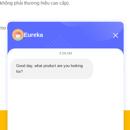
 (không phải thương hiệu cao cấp).
cho bảo vệ hoặc ngoại hình.Răng xô, là các mặt hàng mài
Eureka
4:59 AM
Good day, what product are you looking 
Kế tiếp
for?
Liên kết nhanh