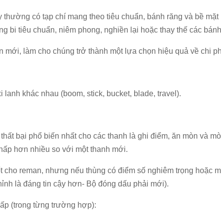
ày thường có tạp chí mang theo tiêu chuẩn, bánh răng và bề m
g bi tiêu chuẩn, niêm phong, nghiền lại hoặc thay thế các bánh
 mới, làm cho chúng trở thành một lựa chọn hiệu quả về chi phí
 lanh khác nhau (boom, stick, bucket, blade, travel).
thất bại phổ biến nhất cho các thanh là ghi điểm, ăn mòn và m
 thấp hơn nhiều so với một thanh mới.
t tốt cho reman, nhưng nếu thùng có điểm số nghiêm trọng hoặc
ỉnh là đáng tin cậy hơn- Bộ đóng dấu phải mới).
ấp (trong từng trường hợp):