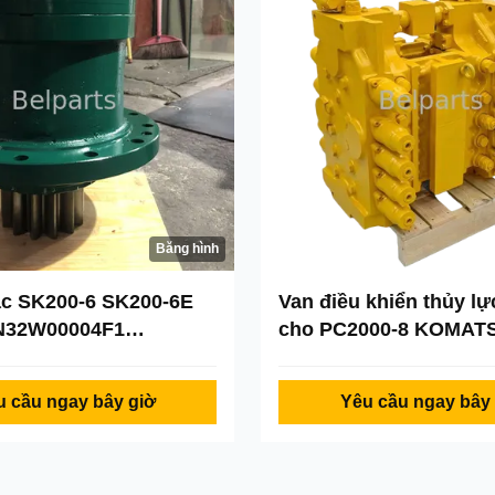
Băng hình
ắc SK200-6 SK200-6E
Van điều khiển thủy lự
N32W00004F1
cho PC2000-8 KOMAT
002F4
phận máy đào 709-1A-
đính kèm phân phối b
u cầu ngay bây giờ
Yêu cầu ngay bây 