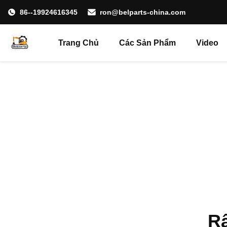
86--19924616345
ron@belparts-china.com
Trang Chủ
Các Sản Phẩm
Video
Rấ