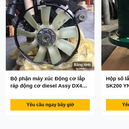
Băng hình
Bộ phận máy xúc Động cơ lắp
Hộp số l
ráp động cơ diesel Assy DX480
SK200 Y
cho Doosan K1005735B
YN15V00
Yêu cầu ngay bây giờ
Yê