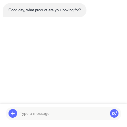
Good day, what product are you looking for?
Sản phẩm mới nhất
Băng hình
Băng hình
Bộ phận máy đào
Phụ tùng động cơ thủy
R145LC-9 R140W-9
lực PC40-7 20T-60-