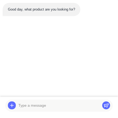
Good day, what product are you looking for?
Sản phẩm mới nhất
Hộp số du lịch Hitachi
Máy bơm thủy lực
EX300-5 Nhện mang
Bobcat 337 341 CGD