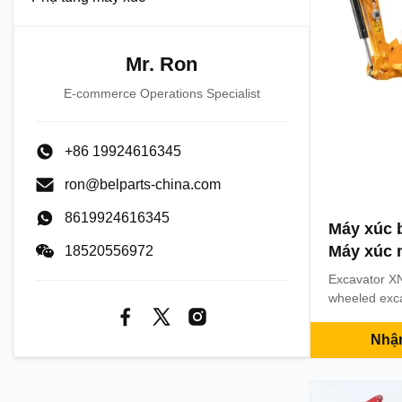
Mr. Ron
E-commerce Operations Specialist
+86 19924616345
ron@belparts-china.com
8619924616345
Máy xúc 
Máy xúc m
18520556972
Excavator XN
wheeled exca
Description 
Weight 980 k
Nhận
Working dev
Model Yanm
Displacemen