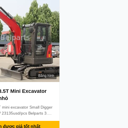
 kw/2400 Maximum torque
dimension( LxWxH) 3160x10
 r...
Platform ...
Băng hình
3.5T Mini Excavator
nhỏ
T mini excavator Small Digger
 23135usd/pcs Belparts 3.5T
or Small Digger Brand New
avator Part number:/
 được giá tốt nhất