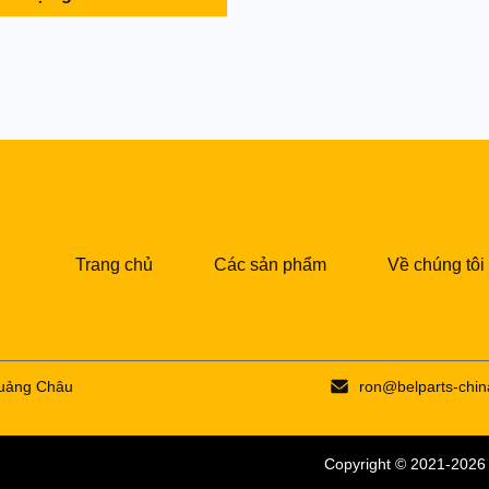
el Model:3.5T mini excavator
ment term:T/T, Paypal,
nce, or as required
ys after the payment ...
Trang chủ
Các sản phẩm
Về chúng tôi
Quảng Châu
ron@belparts-chi
Copyright © 2021-202