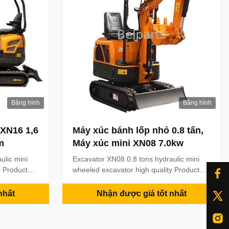
Băng hình
Băng hình
 XN16 1,6
Máy xúc bánh lốp nhỏ 0.8 tấn,
m
Máy xúc mini XN08 7.0kw
ulic mini
Excavator XN08 0.8 tons hydraulic mini
r Product
wheeled excavator high quality Product
550 Kg
Description Overall dimension( LxWxH)
gine Yanmar
1877x896x1990 mm Wheelbase 770 mm
nhất
Nhận được giá tốt nhất
er 10
Total length of track 960mm Platform
pe Rubber
ground clearance 376 mm Platform back
all
turning radius 664 mm Chassis width 896