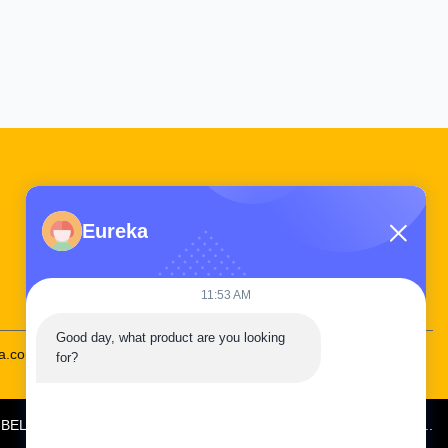
Liên kết nhanh
Eureka
Tham quan nhà máy
Kiểm soát chất lượng
Liên hệ chúng tôi
11:53 AM
Good day, what product are you looking 
na.com
86--19924616345
for?
6
BELPARTS MACHINERY LIMITED
. Tất cả các quyền được bảo lưu..