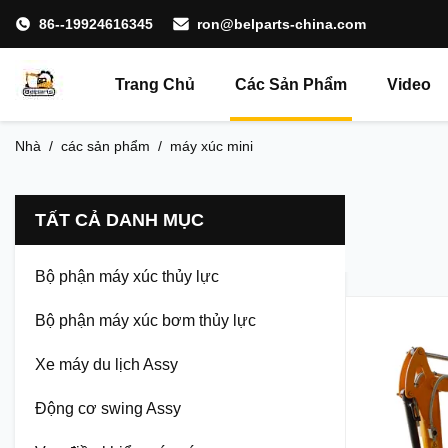
86--19924616345
ron@belparts-china.com
Trang Chủ
Các Sản Phẩm
Video
Nhà
/
các sản phẩm
/
máy xúc mini
TẤT CẢ DANH MỤC
Bộ phận máy xúc thủy lực
Bộ phận máy xúc bơm thủy lực
Xe máy du lịch Assy
Động cơ swing Assy