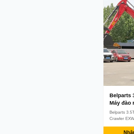
10.3kw/11.2
51.9N.m/1600
Belparts 
Máy đào 
Belparts 3.5
Crawler EXW
Mini Excavat
Appliion:Exc
Nhận