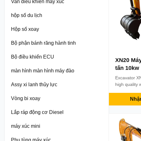
Van điều khiển máy xúc
hộp số du lịch
Hộp số xoay
Bộ phận bánh răng hành tinh
Bộ điều khiển ECU
XN20 Máy
tấn 10kw 
màn hình màn hình máy đào
Excavator XN
Assy xi lanh thủy lực
high quality
Description
Bucket Capac
Vòng bi xoay
Nhận
Japanese Y
Rotated pow
Lắp ráp động cơ Diesel
Track type S
DEMENSIONS
máy xúc mini
3400 x (990-1
Phụ tùng máy xúc