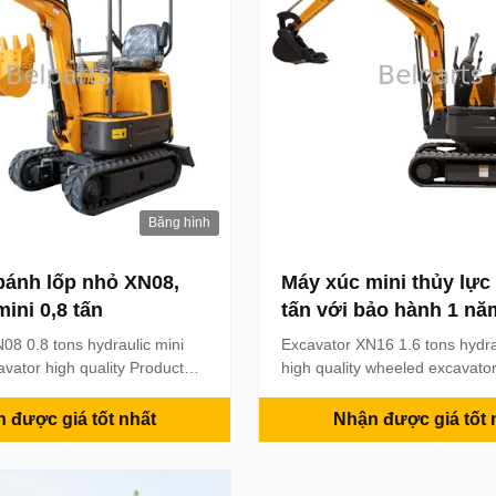
Băng hình
bánh lốp nhỏ XN08,
Máy xúc mini thủy lực
ini 0,8 tấn
tấn với bảo hành 1 nă
08 0.8 tons hydraulic mini
Excavator XN16 1.6 tons hydra
vator high quality Product
high quality wheeled excavato
SPECIFIION Unit Operating
Description Machine Weight 1
g bucket capacity 0.02m³
Bucket Capacity 0.045 m³ En
 được giá tốt nhất
Nhận được giá tốt 
ice form backhoe engine
3TNV70/3TNV74 Rotated pow
ar 3TNV70/3TNV74F
kw/11KW /2200r/min Track ty
t 0.854L Rated power
track MAIN DEMENSIONS Over