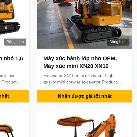
Băng hình
Băng hình
p nhỏ 1,6
Máy xúc bánh lốp nhỏ OEM,
Máy xúc mini XN20 XN10
ulic mini
Excavator XN10 mini excavator high
r Product
quality mini crawler excavator Product
 ( LxWxH)
Description Part name Mini excavator
 Total
Material Steel Model XN08 XN10 XN20
nhất
Nhận được giá tốt nhất
m ground
MOQ 1PC Warranty 12 months Payment
 turning
term T/T, paypal, trade assurance or as
10 f Track
required Delivery 7 days after the payment
...
received Shipment by sea, by air, ...