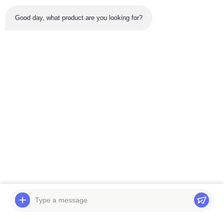
Good day, what product are you looking for?
Sản phẩm mới nhất
Băng hình
Băng hình
Bộ phận máy xúc
Máy đào SK75-8 SK60-
Động cơ Assy EC290
5 SK60-6 SK75UR hộp