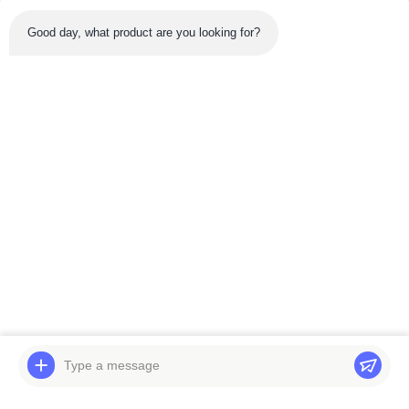
Good day, what product are you looking for?
Sản phẩm mới nhất
Băng hình
Hộp số du lịch Hitachi
Máy bơm thủy lực
EX400-3 EX400-5 Nhện
chính Hitachi ZX16-3