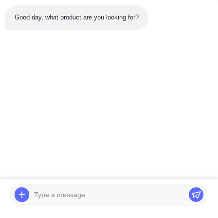
Good day, what product are you looking for?
Sản phẩm mới nhất
Băng hình
Swing Gearbox
Hộp số xoay máy xúc
PC2000-8 Komatsu
EC460B EC460