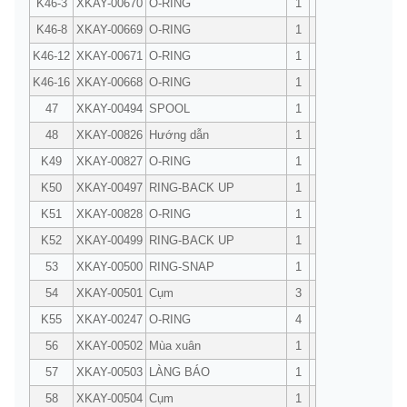
K46-3
XKAY-00670
O-RING
1
K46-8
XKAY-00669
O-RING
1
K46-12
XKAY-00671
O-RING
1
K46-16
XKAY-00668
O-RING
1
47
XKAY-00494
SPOOL
1
48
XKAY-00826
Hướng dẫn
1
K49
XKAY-00827
O-RING
1
K50
XKAY-00497
RING-BACK UP
1
K51
XKAY-00828
O-RING
1
K52
XKAY-00499
RING-BACK UP
1
53
XKAY-00500
RING-SNAP
1
54
XKAY-00501
Cụm
3
K55
XKAY-00247
O-RING
4
56
XKAY-00502
Mùa xuân
1
57
XKAY-00503
LÀNG BÁO
1
58
XKAY-00504
Cụm
1