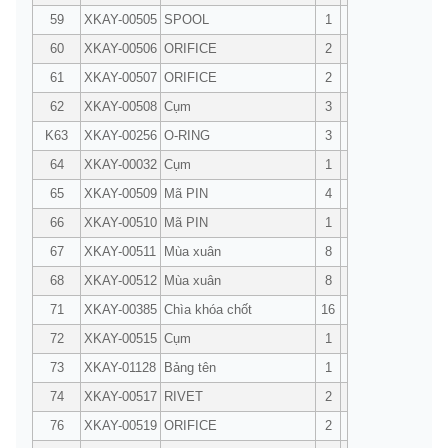
59
XKAY-00505
SPOOL
1
60
XKAY-00506
ORIFICE
2
61
XKAY-00507
ORIFICE
2
62
XKAY-00508
Cụm
3
K63
XKAY-00256
O-RING
3
64
XKAY-00032
Cụm
1
65
XKAY-00509
Mã PIN
4
66
XKAY-00510
Mã PIN
1
67
XKAY-00511
Mùa xuân
8
68
XKAY-00512
Mùa xuân
8
71
XKAY-00385
Chìa khóa chốt
16
72
XKAY-00515
Cụm
1
73
XKAY-01128
Bảng tên
1
74
XKAY-00517
RIVET
2
76
XKAY-00519
ORIFICE
2