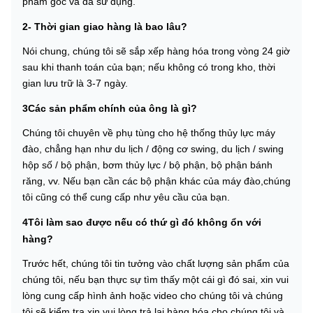
phẩm gốc và đã sử dụng.
2- Thời gian giao hàng là bao lâu?
Nói chung, chúng tôi sẽ sắp xếp hàng hóa trong vòng 24 giờ
sau khi thanh toán của bạn; nếu không có trong kho, thời
gian lưu trữ là 3-7 ngày.
3Các sản phẩm chính của ông là gì?
Chúng tôi chuyên về phụ tùng cho hệ thống thủy lực máy
đào, chẳng hạn như du lịch / động cơ swing, du lịch / swing
hộp số / bộ phận, bơm thủy lực / bộ phận, bộ phận bánh
răng, vv. Nếu bạn cần các bộ phận khác của máy đào,chúng
tôi cũng có thể cung cấp như yêu cầu của bạn.
4Tôi làm sao được nếu có thứ gì đó không ổn với
hàng?
Trước hết, chúng tôi tin tưởng vào chất lượng sản phẩm của
chúng tôi, nếu bạn thực sự tìm thấy một cái gì đó sai, xin vui
lòng cung cấp hình ảnh hoặc video cho chúng tôi và chúng
tôi sẽ kiểm tra.xin vui lòng trả lại hàng hóa cho chúng tôi và