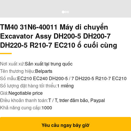
TM40 31N6-40011 Máy di chuyển
Excavator Assy DH200-5 DH200-7
DH220-5 R210-7 EC210 ổ cuối cùng
Nơi xuất xứ:
Sản xuất tại trung quốc
Tên thương hiệu:
Belparts
Số mẫu:
EC210 EC240 DH200-5 / 7 DH220-5 R210-7 EC210
Số lượng đặt hàng tối thiểu:
1 miếng
Giá:
Negotiable price
Điều khoản thanh toán:
T / T, trder đảm bảo, Paypal
Khả năng cung cấp:
1000
Yêu cầu ngay bây giờ