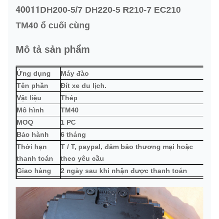
40011
DH200-5/7 DH220-5 R210-7 EC210
TM40 ổ cuối cùng
Mô tả sản phẩm
Ứng dụng
Máy đào
Tên phần
Đít xe du lịch.
Vật liệu
Thép
Mô hình
TM40
MOQ
1 PC
Bảo hành
6 tháng
Thời hạn
T / T, paypal, đảm bảo thương mại hoặc
thanh toán
theo yêu cầu
Giao hàng
2 ngày sau khi nhận được thanh toán
bằng đường biển, đường không, đường
Vận chuyển
nhanh hoặc theo yêu cầu