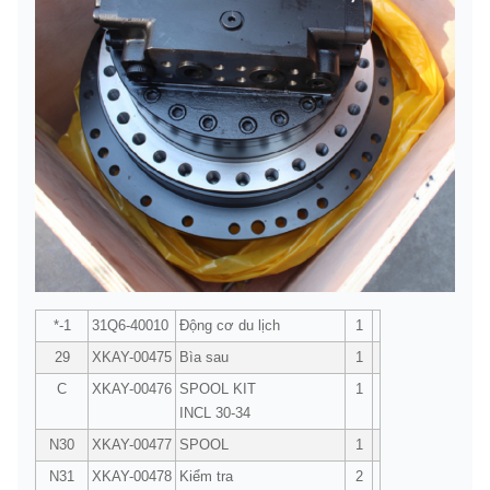
*-1
31Q6-40010
Động cơ du lịch
1
29
XKAY-00475
Bìa sau
1
C
XKAY-00476
SPOOL KIT
1
INCL 30-34
N30
XKAY-00477
SPOOL
1
N31
XKAY-00478
Kiểm tra
2