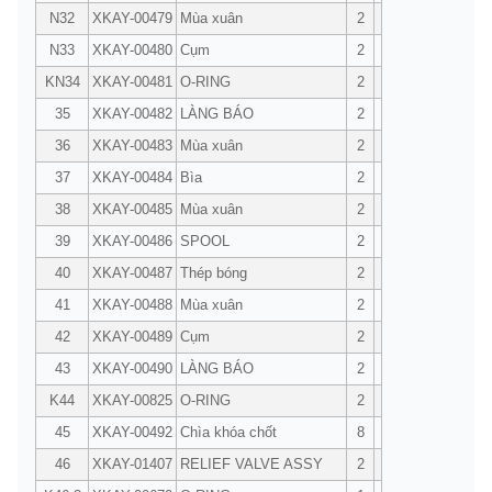
N32
XKAY-00479
Mùa xuân
2
N33
XKAY-00480
Cụm
2
KN34
XKAY-00481
O-RING
2
35
XKAY-00482
LÀNG BÁO
2
36
XKAY-00483
Mùa xuân
2
37
XKAY-00484
Bìa
2
38
XKAY-00485
Mùa xuân
2
39
XKAY-00486
SPOOL
2
40
XKAY-00487
Thép bóng
2
41
XKAY-00488
Mùa xuân
2
42
XKAY-00489
Cụm
2
43
XKAY-00490
LÀNG BÁO
2
K44
XKAY-00825
O-RING
2
45
XKAY-00492
Chìa khóa chốt
8
46
XKAY-01407
RELIEF VALVE ASSY
2