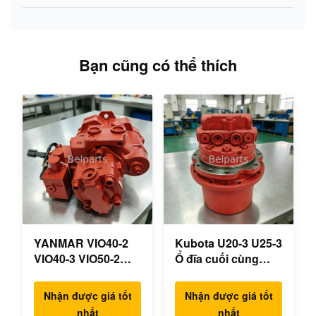
Bạn cũng có thể thích
YANMAR VIO40-2
Kubota U20-3 U25-3
VIO40-3 VIO50-2
Ổ đĩa cuối cùng
VIO50-3 VIO55-2
KYB MAG-18VP-
VIO55-3 Máy bơm
230F Động cơ du
Nhận được giá tốt
Nhận được giá tốt
thủy lực chính OEM
lịch OEM B0240-
nhất
nhất