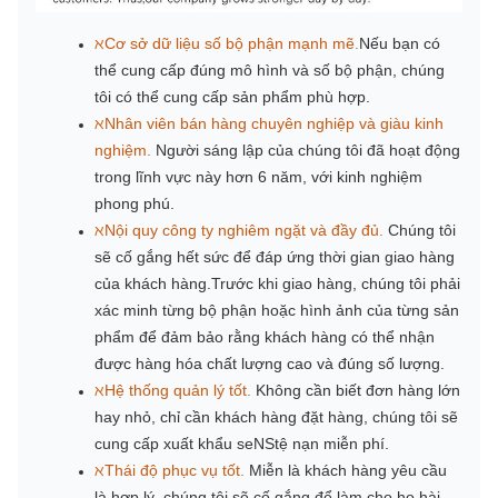
ℵCơ sở dữ liệu số bộ phận mạnh mẽ.
Nếu bạn có
thể cung cấp đúng mô hình và số bộ phận, chúng
tôi có thể cung cấp sản phẩm phù hợp.
ℵ
Nhân viên bán hàng chuyên nghiệp và giàu kinh
nghiệm.
Người sáng lập của chúng tôi đã hoạt động
trong lĩnh vực này hơn 6 năm, với kinh nghiệm
phong phú.
ℵ
Nội quy công ty nghiêm ngặt và đầy đủ.
Chúng tôi
sẽ cố gắng hết sức để đáp ứng thời gian giao hàng
của khách hàng.Trước khi giao hàng, chúng tôi phải
xác minh từng bộ phận hoặc hình ảnh của từng sản
phẩm để đảm bảo rằng khách hàng có thể nhận
được hàng hóa chất lượng cao và đúng số lượng.
ℵ
Hệ thống quản lý tốt.
Không cần biết đơn hàng lớn
hay nhỏ, chỉ cần khách hàng đặt hàng, chúng tôi sẽ
cung cấp xuất khẩu se
NS
tệ nạn miễn phí.
ℵ
Thái độ phục vụ tốt.
Miễn là khách hàng yêu cầu
là hợp lý, chúng tôi sẽ cố gắng để làm cho họ hài