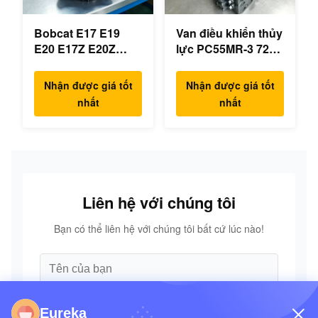
Bobcat E17 E19
Van điều khiển thủy
E20 E17Z E20Z
lực PC55MR-3 723-
Swing Motor
18-18200 723-18-
Reducer 7024418
18201 723-18-18202
Nhận được giá tốt
Nhận được giá tốt
7024419 Cho máy
cho các bộ phận
nhất
nhất
đào mini
chính hãng của
máy xúc KOMATSU
Liên hệ với chúng tôi
Bạn có thể liên hệ với chúng tôi bất cứ lúc nào!
Eureka