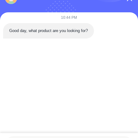
10:44 PM
Good day, what product are you looking for?
Gửi
Trang Chủ
Các Sản Phẩm
Video
Về Chúng Tôi
Tham Quan Nhà Máy
Kiểm Soát Chất Lượng
Liên Hệ Chúng Tôi
Yêu Cầu Báo Giá
Tin Tức