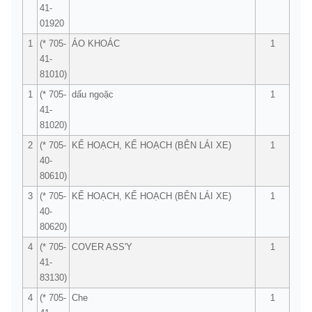
41-
01920
1
(* 705-
ÁO KHOÁC
1
41-
81010)
1
(* 705-
dấu ngoặc
1
41-
81020)
2
(* 705-
KẾ HOẠCH, KẾ HOẠCH (BÊN LÁI XE)
1
40-
80610)
3
(* 705-
KẾ HOẠCH, KẾ HOẠCH (BÊN LÁI XE)
1
40-
80620)
4
(* 705-
COVER ASS'Y
1
41-
83130)
4
(* 705-
Che
1