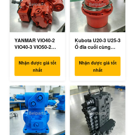
YANMAR VIO40-2
Kubota U20-3 U25-3
VIO40-3 VIO50-2
Ổ đĩa cuối cùng
VIO50-3 VIO55-2
KYB MAG-18VP-
VIO55-3 Máy bơm
230F Động cơ du
Nhận được giá tốt
Nhận được giá tốt
thủy lực chính OEM
lịch OEM B0240-
nhất
nhất
PSVD2-17E B0600-
18076 RB511-61290
16023 B0600-16017
RB559-61290
Máy xúc mini
RC157-78000 cho
các bộ phận máy
xúc mini