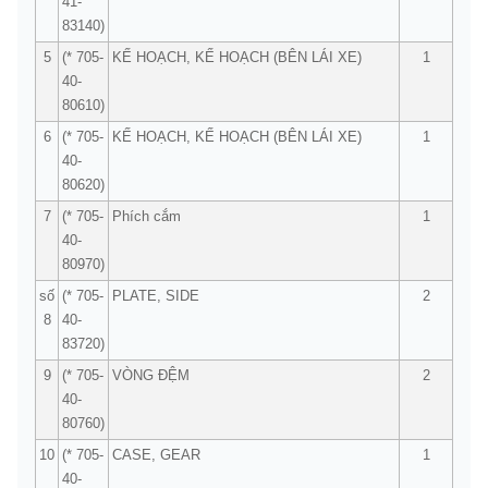
41-
83140)
5
(* 705-
KẾ HOẠCH, KẾ HOẠCH (BÊN LÁI XE)
1
40-
80610)
6
(* 705-
KẾ HOẠCH, KẾ HOẠCH (BÊN LÁI XE)
1
40-
80620)
7
(* 705-
Phích cắm
1
40-
80970)
số
(* 705-
PLATE, SIDE
2
8
40-
83720)
9
(* 705-
VÒNG ĐỆM
2
40-
80760)
10
(* 705-
CASE, GEAR
1
40-