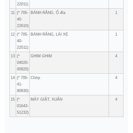
22011)
11
(* 705-
BÁNH RĂNG, Ổ đĩa
1
40-
22610)
12
(* 705-
BÁNH RĂNG, LÁI XE
1
40-
22511)
13
(*
GHIM GHIM
4
04020-
00820)
14
(* 705-
Chớp
4
41-
80830)
15
(*
MÁY GIẶT, XUÂN
4
01643-
51232)