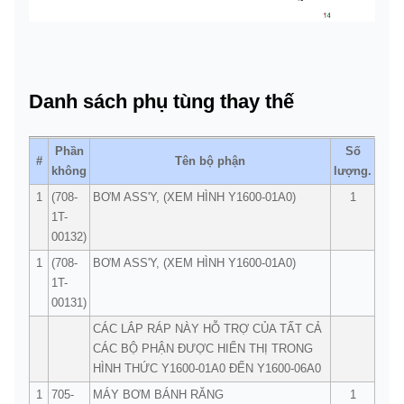
Danh sách phụ tùng thay thế
Phần
Số
#
Tên bộ phận
không
lượng.
1
(708-
BƠM ASS'Y, (XEM HÌNH Y1600-01A0)
1
1T-
00132)
1
(708-
BƠM ASS'Y, (XEM HÌNH Y1600-01A0)
1T-
00131)
CÁC LẮP RÁP NÀY HỖ TRỢ CỦA TẤT CẢ
CÁC BỘ PHẬN ĐƯỢC HIỂN THỊ TRONG
HÌNH THỨC Y1600-01A0 ĐẾN Y1600-06A0
1
705-
MÁY BƠM BÁNH RĂNG
1