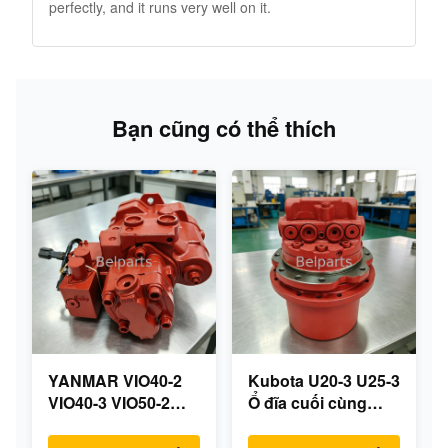
perfectly, and it runs very well on it.
Bạn cũng có thể thích
YANMAR VIO40-2
Kubota U20-3 U25-3
VIO40-3 VIO50-2
Ổ đĩa cuối cùng
VIO50-3 VIO55-2
KYB MAG-18VP-
VIO55-3 Máy bơm
230F Động cơ du