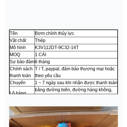
Tên
Bơm chính thủy lực
Vật chất
Thép
Mô hình
K3V112DT-9C32-14T
MOQ
1 CÁI
Sự bảo đảm
6 tháng
Chính sách
T / T, paypal, đảm bảo thương mại hoặc
thanh toán
theo yêu cầu
Chuyển
1 ~ 7 ngày sau khi nhận được thanh toán
bằng đường biển, đường hàng không,
Lô hàng
chuyển phát nhanh hoặc theo yêu cầu