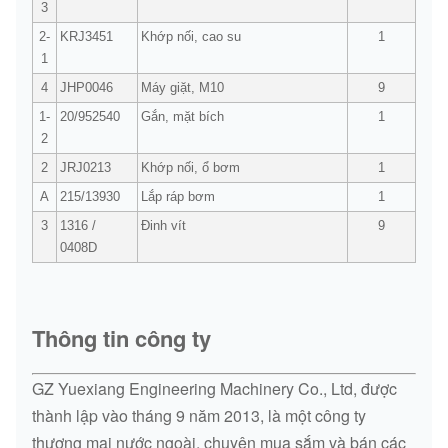
3
2-
KRJ3451
Khớp nối, cao su
1
1
4
JHP0046
Máy giặt, M10
9
1-
20/952540
Gắn, mặt bích
1
2
2
JRJ0213
Khớp nối, ổ bơm
1
A
215/13930
Lắp ráp bơm
1
3
1316 /
Đinh vít
9
0408D
Thông tin công ty
GZ Yuexiang Engineering Machinery Co., Ltd, được
thành lập vào tháng 9 năm 2013, là một công ty
thương mại nước ngoài, chuyên mua sắm và bán các