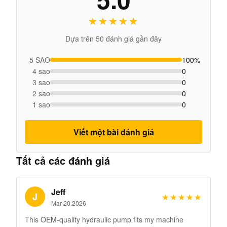
★★★★★
★★★★★
Dựa trên 50 đánh giá gần đây
5 SAO
100%
4 sao
0
3 sao
0
2 sao
0
1 sao
0
Viết một bài đánh giá
Tất cả các đánh giá
Jeff
J
★★★★★
★★★★★
Mar 20.2026
This OEM-quality hydraulic pump fits my machine