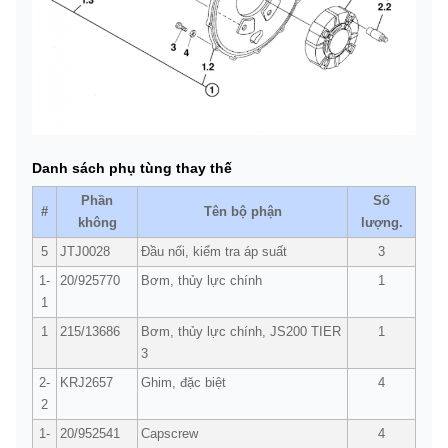
Danh sách phụ tùng thay thế
Phần
Số
#
Tên bộ phận
không
lượng.
5
JTJ0028
Đầu nối, kiểm tra áp suất
3
1-
20/925770
Bơm, thủy lực chính
1
1
1
215/13686
Bơm, thủy lực chính, JS200 TIER
1
3
2-
KRJ2657
Ghim, đặc biệt
4
2
1-
20/952541
Capscrew
4