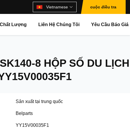
Vietnamese
cuộc điều tra
 Chất Lượng
Liên Hệ Chúng Tôi
Yêu Cầu Báo Giá
SK140-8 HỘP SỐ DU LỊCH
YY15V00035F1
Sản xuất tại trung quốc
Belparts
YY15V00035F1