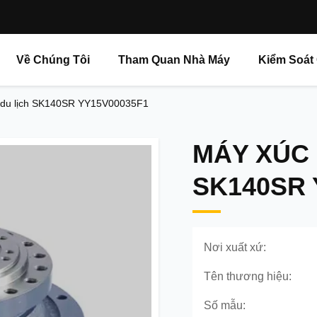
Về Chúng Tôi
Tham Quan Nhà Máy
Kiểm Soát
 du lịch SK140SR YY15V00035F1
MÁY XÚC 
SK140SR 
Nơi xuất xứ:
Tên thương hiệu:
Số mẫu: