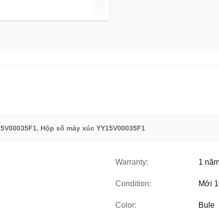
,
15V00035F1
Hộp số máy xúc YY15V00035F1
Warranty:
1 nă
Condition:
Mới 
Color:
Bule