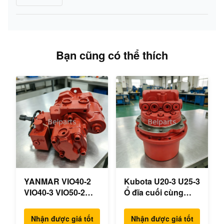
Bạn cũng có thể thích
YANMAR VIO40-2
Kubota U20-3 U25-3
VIO40-3 VIO50-2
Ổ đĩa cuối cùng
VIO50-3 VIO55-2
KYB MAG-18VP-
VIO55-3 Máy bơm
230F Động cơ du
Nhận được giá tốt
Nhận được giá tốt