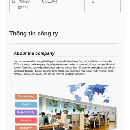
12
704-28-
COLLAR
1
02771
Thông tin công ty