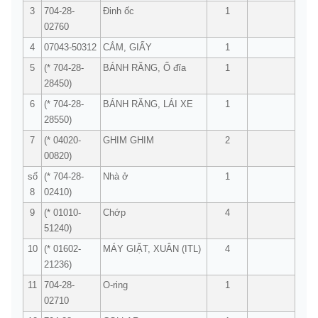
3
704-28-
Đinh ốc
1
02760
4
07043-50312
CẮM, GIẤY
1
5
(* 704-28-
BÁNH RĂNG, Ổ đĩa
1
28450)
6
(* 704-28-
BÁNH RĂNG, LÁI XE
1
28550)
7
(* 04020-
GHIM GHIM
2
00820)
số
(* 704-28-
Nhà ở
1
8
02410)
9
(* 01010-
Chớp
4
51240)
10
(* 01602-
MÁY GIẶT, XUÂN (ITL)
4
21236)
11
704-28-
O-ring
1
02710