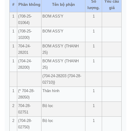
Số
Yêu cầu
#
Phần không
Tên bộ phận
lượng.
giá
1
(708-25-
BƠM ASS'Y
1
01064)
1
(708-25-
BƠM ASS'Y
1
10200)
1
704-24-
BƠM ASS'Y (THANH
1
28201
25)
1
(704-24-
BƠM ASS'Y (THANH
1
28200)
25)
(704-24-28203 {704-28-
02710)}
1
(* 704-28-
Thân hình
1
28050)
2
704-28-
Bộ lọc
1
02751
2
(704-28-
Bộ lọc
1
02750)