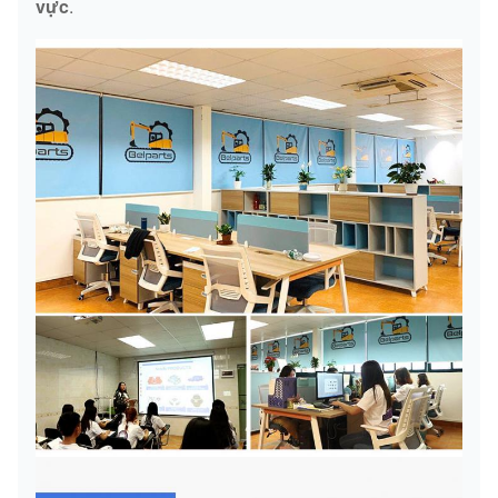
vực
.