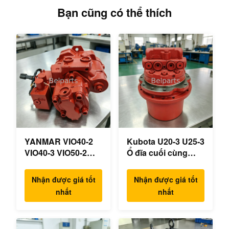
Bạn cũng có thể thích
YANMAR VIO40-2
Kubota U20-3 U25-3
VIO40-3 VIO50-2
Ổ đĩa cuối cùng
VIO50-3 VIO55-2
KYB MAG-18VP-
VIO55-3 Máy bơm
230F Động cơ du
Nhận được giá tốt
Nhận được giá tốt
thủy lực chính OEM
lịch OEM B0240-
nhất
nhất
PSVD2-17E B0600-
18076 RB511-61290
16023 B0600-16017
RB559-61290
Máy xúc mini
RC157-78000 cho