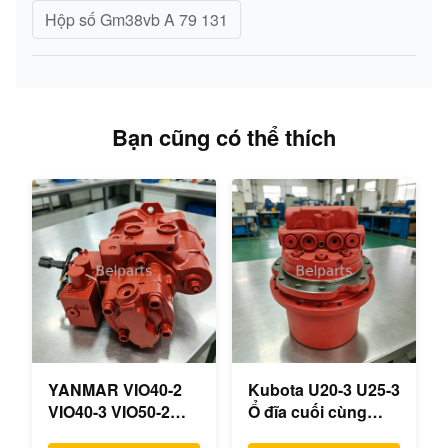
Hộp số Gm38vb A 79 131
Bạn cũng có thể thích
YANMAR VIO40-2
Kubota U20-3 U25-3
VIO40-3 VIO50-2
Ổ đĩa cuối cùng
VIO50-3 VIO55-2
KYB MAG-18VP-