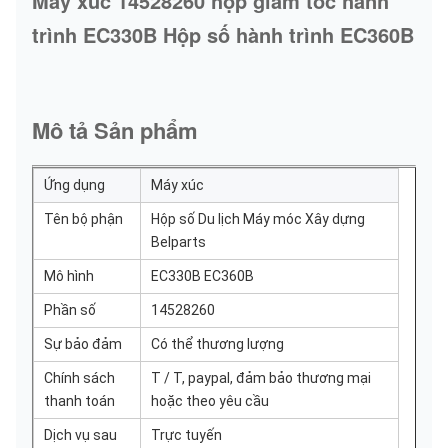
Máy xúc 14528260 hộp giảm tốc hành
trình EC330B Hộp số hành trình EC360B
Mô tả Sản phẩm
Ứng dụng
Máy xúc
Tên bộ phận
Hộp số Du lịch Máy móc Xây dựng
Belparts
Mô hình
EC330B EC360B
Phần số
14528260
Sự bảo đảm
Có thể thương lượng
Chính sách
T / T, paypal, đảm bảo thương mại
thanh toán
hoặc theo yêu cầu
Dịch vụ sau
Trực tuyến