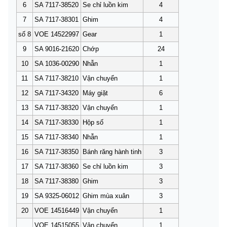
6
SA 7117-38520
Se chỉ luồn kim
4
7
SA 7117-38301
Ghim
4
số 8
VOE 14522997
Gea
r
1
9
SA 9016-21620
Chớp
24
10
SA 1036-00290
Nhẫn
1
11
SA 7117-38210
Vận chuyển
1
12
SA 7117-34320
Máy giặt
6
13
SA 7117-38320
Vận chuyển
1
14
SA 7117-38330
Hộp số
1
15
SA 7117-38340
Nhẫn
1
16
SA 7117-38350
Bánh răng hành tinh
3
17
SA 7117-38360
Se chỉ luồn kim
3
18
SA 7117-38380
Ghim
3
19
SA 9325-06012
Ghim mùa xuân
3
20
VOE 14516449
Vận chuyển
1
VOE 14515055
Vận chuyển
1