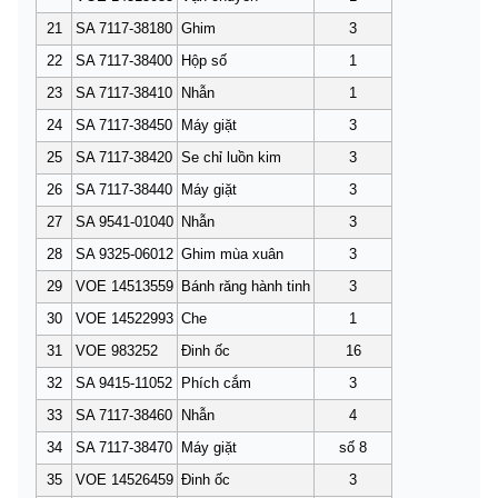
21
SA 7117-38180
Ghim
3
22
SA 7117-38400
Hộp số
1
23
SA 7117-38410
Nhẫn
1
24
SA 7117-38450
Máy giặt
3
25
SA 7117-38420
Se chỉ luồn kim
3
26
SA 7117-38440
Máy giặt
3
27
SA 9541-01040
Nhẫn
3
28
SA 9325-06012
Ghim mùa xuân
3
29
VOE 14513559
Bánh răng hành tinh
3
30
VOE 14522993
Che
1
31
VOE 983252
Đinh ốc
16
32
SA 9415-11052
Phích cắm
3
33
SA 7117-38460
Nhẫn
4
34
SA 7117-38470
Máy giặt
số 8
35
VOE 14526459
Đinh ốc
3