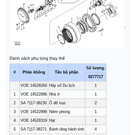
Danh sách phụ tùng thay thế
Số lượng.
#
Phần không
Tên bộ phận
8277717
VOE 14528260
Hộp số Du lịch
1
1
VOE 14522996
Nhà ở
1
2
SA 7117-38230
Ổ đỡ trục
2
3
VOE 14522998
Niêm phong
1
4
VOE 14528319
Hạt
1
5
SA 7117-38271
Bánh răng hành tinh
4