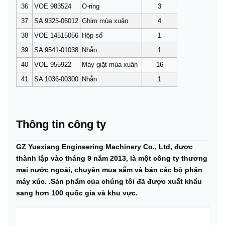
36
VOE 983524
O-ring
3
37
SA 9325-06012
Ghim mùa xuân
4
38
VOE 14515056
Hộp số
1
39
SA 9541-01038
Nhẫn
1
40
VOE 955922
Máy giặt mùa xuân
16
41
SA 1036-00300
Nhẫn
1
Thông tin công ty
GZ Yuexiang Engineering Machinery Co., Ltd, được
thành lập vào tháng 9 năm 2013, là một công ty thương
mại nước ngoài, chuyên mua sắm và bán các bộ phận
máy xúc. .Sản phẩm của chúng tôi đã được xuất khẩu
sang hơn 100 quốc gia và khu vực.