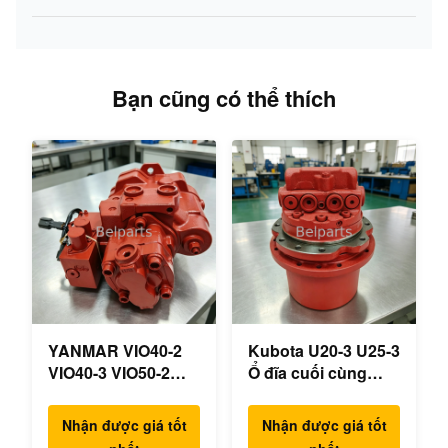
Bạn cũng có thể thích
YANMAR VIO40-2
Kubota U20-3 U25-3
VIO40-3 VIO50-2
Ổ đĩa cuối cùng
VIO50-3 VIO55-2
KYB MAG-18VP-
VIO55-3 Máy bơm
230F Động cơ du
Nhận được giá tốt
Nhận được giá tốt
thủy lực chính OEM
lịch OEM B0240-