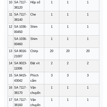
10
SA 7117-
Hộp số
1
1
1
38120
11
SA 7117-
Che
1
1
1
38140
12
SA 1036-
Shim
1
1
1
00450
SA 1036-
Shim
1
1
1
00460
13
SA 9016-
Chớp
20
20
20
21007
14
SA 9023-
Đặt vít
2
2
2
11006
15
SA 9415-
Phích
3
3
3
43042
cắm
16
SA 7117-
Vận
1
1
1
38170
chuyển
17
SA 7117-
Vận
1
1
1
38160
chuyển