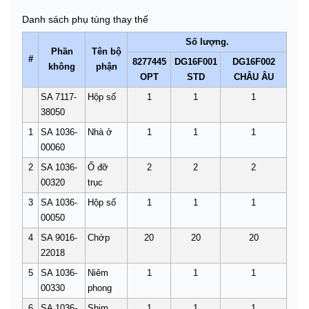
Danh sách phụ tùng thay thế
Số lượng.
Phần
Tên bộ
#
8277445
DG16F001
DG16F002
không
phận
OPT
STD
CHÂU ÂU
SA 7117-
Hộp số
1
1
1
38050
1
SA 1036-
Nhà ở
1
1
1
00060
2
SA 1036-
Ổ đỡ
2
2
2
00320
trục
3
SA 1036-
Hộp số
1
1
1
00050
4
SA 9016-
Chớp
20
20
20
22018
5
SA 1036-
Niêm
1
1
1
00330
phong
6
SA 1036-
Shim
1
1
1