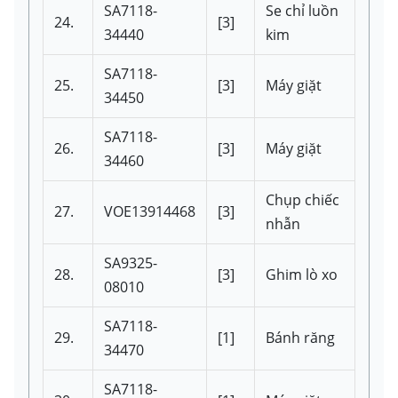
SA7118-
Se chỉ luồn
24.
[3]
34440
kim
SA7118-
25.
[3]
Máy giặt
34450
SA7118-
26.
[3]
Máy giặt
34460
Chụp chiếc
27.
VOE13914468
[3]
nhẫn
SA9325-
28.
[3]
Ghim lò xo
08010
SA7118-
29.
[1]
Bánh răng
34470
SA7118-