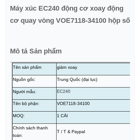
Máy xúc EC240 động cơ xoay động
cơ quay vòng VOE7118-34100 hộp số
Mô tả Sản phẩm
Tên sản phẩm
giảm xoay
Nguồn gốc:
Trung Quốc (đại lục)
EC240
Người mẫu:
Tên bộ phận:
VOE7118-34100
MOQ:
1 CÁI
Chính sách thanh
T / T & Paypal
toán: