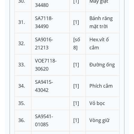
30.
[1]
Máy giặt
34480
SA7118-
Bánh răng
31.
[1]
34490
mặt trời
SA9016-
[số
Hex.vít ổ
32.
21213
8]
cắm
VOE7118-
33.
[1]
Đường ống
30620
SA9415-
34.
[1]
Phích cắm
43042
35.
[1]
Vỏ bọc
SA9541-
36.
[1]
Vòng giữ
01085