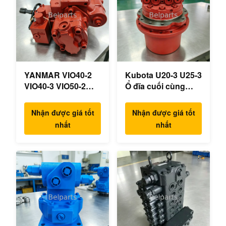
YANMAR VIO40-2
Kubota U20-3 U25-3
VIO40-3 VIO50-2
Ổ đĩa cuối cùng
VIO50-3 VIO55-2
KYB MAG-18VP-
VIO55-3 Máy bơm
230F Động cơ du
Nhận được giá tốt
Nhận được giá tốt
thủy lực chính OEM
lịch OEM B0240-
nhất
nhất
PSVD2-17E B0600-
18076 RB511-61290
16023 B0600-16017
RB559-61290
Máy xúc mini
RC157-78000 cho
các bộ phận máy
xúc mini