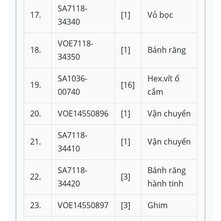
SA7118-
17.
[1]
Vỏ bọc
34340
VOE7118-
18.
[1]
Bánh răng
34350
SA1036-
Hex.vít ổ
19.
[16]
00740
cắm
20.
VOE14550896
[1]
Vận chuyển
SA7118-
21.
[1]
Vận chuyển
34410
SA7118-
Bánh răng
22.
[3]
34420
hành tinh
23.
VOE14550897
[3]
Ghim