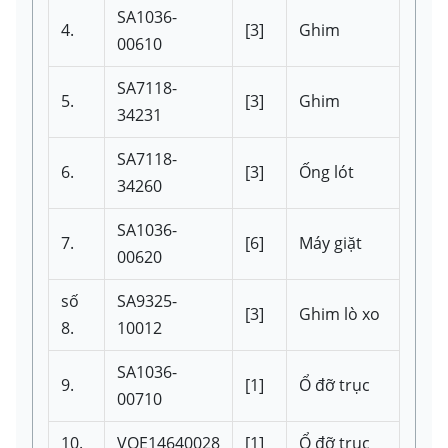
SA1036-
4.
[3]
Ghim
00610
SA7118-
5.
[3]
Ghim
34231
SA7118-
6.
[3]
Ống lót
34260
SA1036-
7.
[6]
Máy giặt
00620
số
SA9325-
[3]
Ghim lò xo
8.
10012
SA1036-
9.
[1]
Ổ đỡ trục
00710
10.
VOE14640028
[1]
Ổ đỡ trục