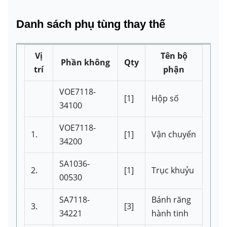
Danh sách phụ tùng thay thế
Vị
Tên bộ
Phần không
Qty
trí
phận
VOE7118-
[1]
Hộp số
34100
VOE7118-
1.
[1]
Vận chuyển
34200
SA1036-
2.
[1]
Trục khuỷu
00530
SA7118-
Bánh răng
3.
[3]
34221
hành tinh