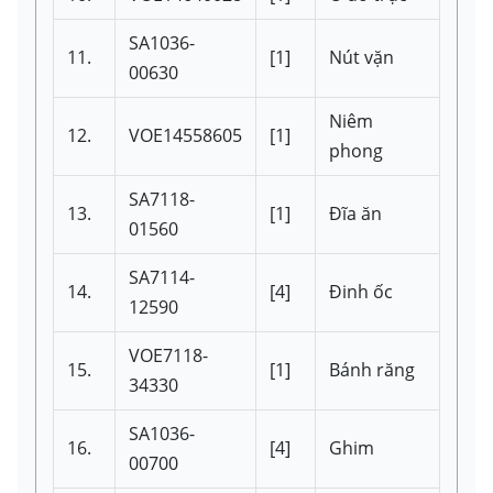
SA1036-
11.
[1]
Nút vặn
00630
Niêm
12.
VOE14558605
[1]
phong
SA7118-
13.
[1]
Đĩa ăn
01560
SA7114-
14.
[4]
Đinh ốc
12590
VOE7118-
15.
[1]
Bánh răng
34330
SA1036-
16.
[4]
Ghim
00700