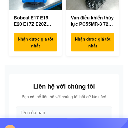
Bobcat E17 E19
Van điều khiển thủy
E20 E17Z E20Z
lực PC55MR-3 723-
Swing Motor
18-18200 723-18-
Reducer 7024418
18201 723-18-18202
Nhận được giá tốt
Nhận được giá tốt
7024419 Cho máy
cho các bộ phận
nhất
nhất
đào mini
chính hãng của
máy xúc KOMATSU
Liên hệ với chúng tôi
Bạn có thể liên hệ với chúng tôi bất cứ lúc nào!