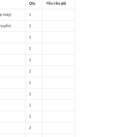
Qty.
Yêu cầu giá
áp máy)
1
chuyển)
1
1
1
1
2
1
1
1
1
2