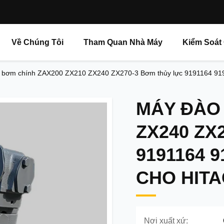
Về Chúng Tôi
Tham Quan Nhà Máy
Kiểm Soát
 bơm chính ZAX200 ZX210 ZX240 ZX270-3 Bơm thủy lực 9191164 919
MÁY ĐÀO 
ZX240 ZX
9191164 9
CHO HITA
Nơi xuất xứ: