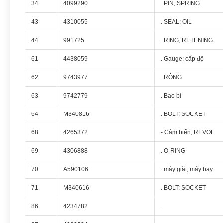
34
4099290
. PIN; SPRING
43
4310055
. SEAL; OIL
44
991725
. RING; RETENING
61
4438059
. Gauge; cấp độ
62
9743977
. RÔNG
63
9742779
. Bao bì
64
M340816
. BOLT; SOCKET
68
4265372
- Cảm biến, REVOL
69
4306888
. O-RING
70
A590106
. máy giặt; máy bay
71
M340616
. BOLT; SOCKET
86
4234782
.