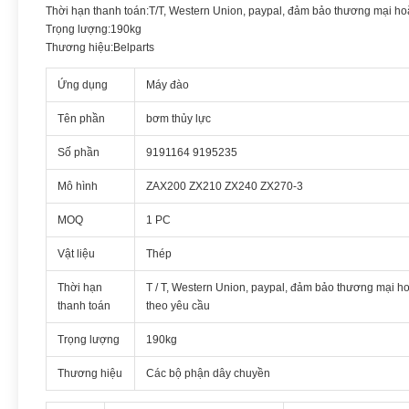
Thời hạn thanh toán:T/T, Western Union, paypal, đảm bảo thương mại ho
Trọng lượng:190kg
Thương hiệu:Belparts
Ứng dụng
Máy đào
Tên phần
bơm thủy lực
Số phần
9191164 9195235
Mô hình
ZAX200 ZX210 ZX240 ZX270-3
MOQ
1 PC
Vật liệu
Thép
Thời hạn
T / T, Western Union, paypal, đảm bảo thương mại h
thanh toán
theo yêu cầu
Trọng lượng
190kg
Thương hiệu
Các bộ phận dây chuyền