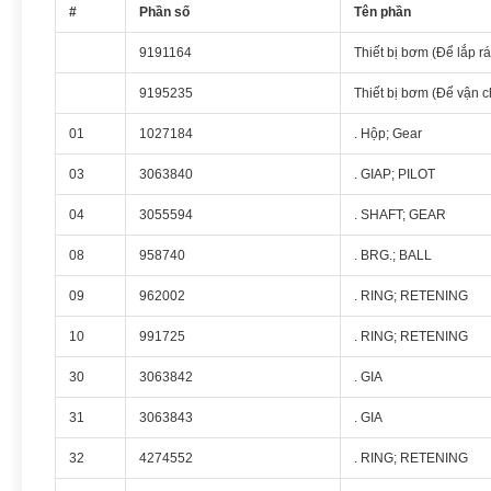
#
Phần số
Tên phần
9191164
Thiết bị bơm (Để lắp r
9195235
Thiết bị bơm (Để vận 
01
1027184
. Hộp; Gear
03
3063840
. GIAP; PILOT
04
3055594
. SHAFT; GEAR
08
958740
. BRG.; BALL
09
962002
. RING; RETENING
10
991725
. RING; RETENING
30
3063842
. GIA
31
3063843
. GIA
32
4274552
. RING; RETENING