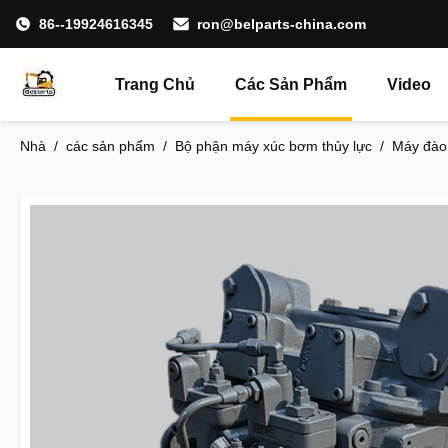
86--19924616345
ron@belparts-china.com
Trang Chủ
Các Sản Phẩm
Video
Nhà
/
các sản phẩm
/
Bộ phận máy xúc bơm thủy lực
/
Máy đào