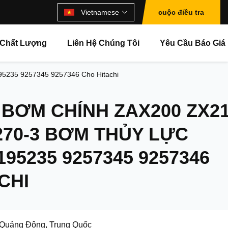
Vietnamese
cuộc điều tra
 Chất Lượng
Liên Hệ Chúng Tôi
Yêu Cầu Báo Giá
5235 9257345 9257346 Cho Hitachi
BƠM CHÍNH ZAX200 ZX2
270-3 BƠM THỦY LỰC
195235 9257345 9257346
CHI
Quảng Đông, Trung Quốc