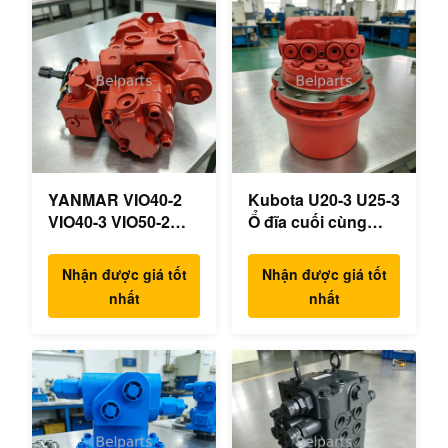
YANMAR VIO40-2
Kubota U20-3 U25-3
VIO40-3 VIO50-2
Ổ đĩa cuối cùng
VIO50-3 VIO55-2
KYB MAG-18VP-
VIO55-3 Máy bơm
230F Động cơ du
Nhận được giá tốt
Nhận được giá tốt
thủy lực chính OEM
lịch OEM B0240-
nhất
nhất
PSVD2-17E B0600-
18076 RB511-61290
16023 B0600-16017
RB559-61290
Máy xúc mini
RC157-78000 cho
các bộ phận máy
xúc mini