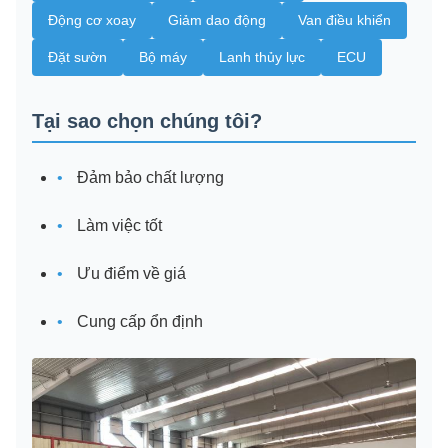
Động cơ xoay
Giảm dao động
Van điều khiển
Đặt sườn
Bộ máy
Lanh thủy lực
ECU
Tại sao chọn chúng tôi?
Đảm bảo chất lượng
Làm việc tốt
Ưu điểm về giá
Cung cấp ổn định