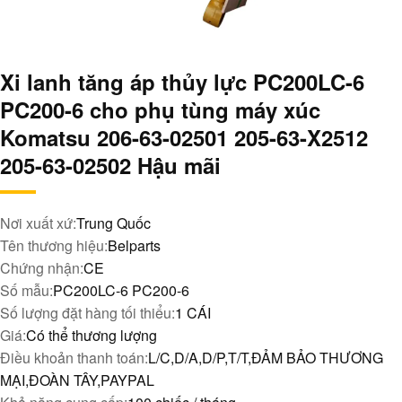
Xi lanh tăng áp thủy lực PC200LC-6
PC200-6 cho phụ tùng máy xúc
Komatsu 206-63-02501 205-63-X2512
205-63-02502 Hậu mãi
Nơi xuất xứ:
Trung Quốc
Tên thương hiệu:
Belparts
Chứng nhận:
CE
Số mẫu:
PC200LC-6 PC200-6
Số lượng đặt hàng tối thiểu:
1 CÁI
Giá:
Có thể thương lượng
Điều khoản thanh toán:
L/C,D/A,D/P,T/T,ĐẢM BẢO THƯƠNG
MẠI,ĐOÀN TÂY,PAYPAL