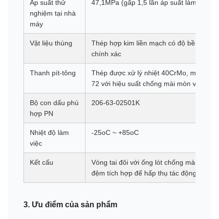
Áp suất thử
47,1MPa (gấp 1,5 lần áp suất làm việc đ
nghiệm tại nhà
máy
Vật liệu thùng
Thép hợp kim liền mạch có độ bền kéo ca
chính xác
Thanh pít-tông
Thép được xử lý nhiệt 40CrMo, mạ cro
72 với hiệu suất chống mài mòn và chống
Bộ con dấu phù
206-63-02501K
hợp PN
Nhiệt độ làm
-25oC ~ +85oC
việc
Kết cấu
Vòng tai đôi với ống lót chống mài mòn 
đệm tích hợp để hấp thụ tác động khi vậ
3. Ưu điểm của sản phẩm