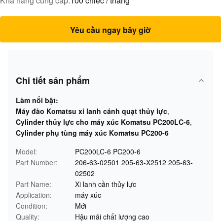
Khả năng cung cấp:
100 chiếc / tháng
Yêu cầu ngay bây giờ
Chi tiết sản phẩm
Làm nổi bật:
Máy đào Komatsu xi lanh cánh quạt thủy lực
,
Cylinder thủy lực cho máy xúc Komatsu PC200LC-6
,
Cylinder phụ tùng máy xúc Komatsu PC200-6
Model:
PC200LC-6 PC200-6
Part Number:
206-63-02501 205-63-X2512 205-63-
02502
Part Name:
Xi lanh cần thủy lực
Application:
máy xúc
Condition:
Mới
Quality:
Hậu mãi chất lượng cao