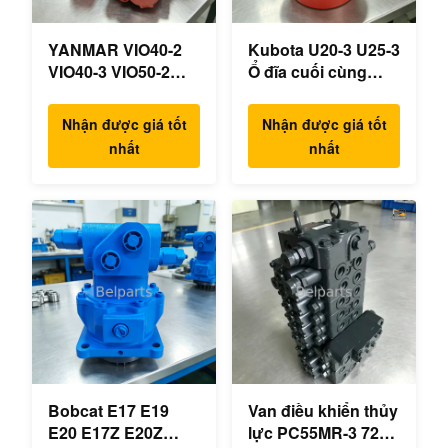
YANMAR VIO40-2
Kubota U20-3 U25-3
VIO40-3 VIO50-2
Ổ đĩa cuối cùng
VIO50-3 VIO55-2
KYB MAG-18VP-
VIO55-3 Máy bơm
230F Động cơ du
Nhận được giá tốt
Nhận được giá tốt
thủy lực chính OEM
lịch OEM B0240-
nhất
nhất
PSVD2-17E B0600-
18076 RB511-61290
16023 B0600-16017
RB559-61290
Máy xúc mini
RC157-78000 cho
các bộ phận máy
xúc mini
Bobcat E17 E19
Van điều khiển thủy
E20 E17Z E20Z
lực PC55MR-3 723-