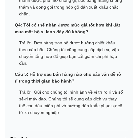
thanh được phủ mỡ chống gỉ, bọc bằng màng chống
thấm và đóng gói trong hộp gỗ dán xuất khẩu chắc
chắn.
Q4: Tôi có thể nhận được mức giá tốt hơn khi đặt
mua một bộ xi lanh đầy đủ không?
Trả lời: Đơn hàng trọn bộ được hưởng chiết khấu
theo cấp bậc. Chúng tôi cũng cung cấp dịch vụ vận
chuyển tổng hợp để giúp bạn cắt giảm chi phí hậu
cần.
Câu 5: Hỗ trợ sau bán hàng nào cho các vấn đề rò
rỉ trong thời gian bảo hành?
Trả lời: Gửi cho chúng tôi hình ảnh về vị trí rò rỉ và số
sê-ri máy đào. Chúng tôi sẽ cung cấp dịch vụ thay
thế con dấu miễn phí và hướng dẫn khắc phục sự cố
từ xa chuyên nghiệp.