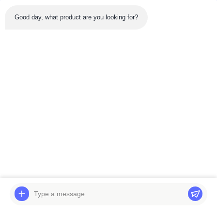
Good day, what product are you looking for?
Sản phẩm mới nhất
Băng hình
Máy bơm thủy lực
Động cơ Diesel máy
Rexroth A10VO76 cho
đào Belparts